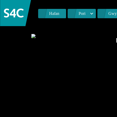
Hafan
Pori
Gwyl