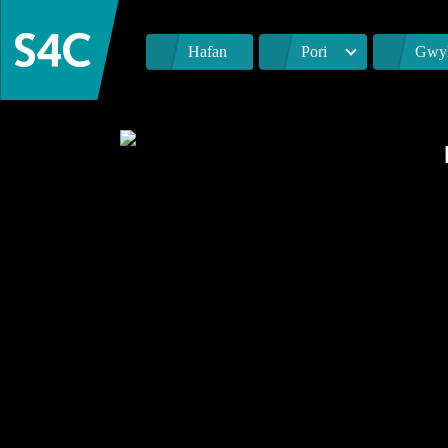
Hafan
Pori
Gwyl