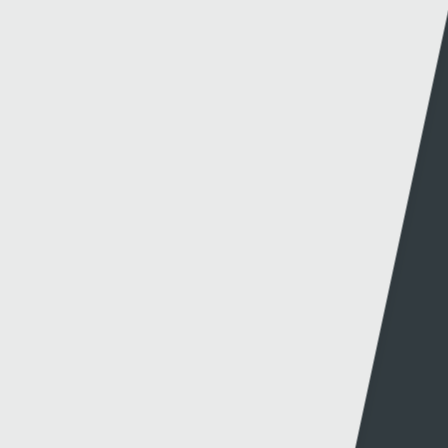
Methu dod o hyd i'r hyn oeddech chi'n chwilio
amdano?
Dolenni eraill
Gwybodaeth
S4C
Swyddfa'r Wasg
Amdanom Ni
Hafan Cynhyrchu
Awdurdod S4C
Newyddion Cynhyrchu
Amrywiaeth