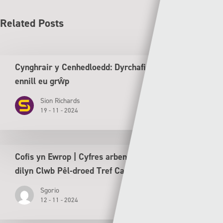
Related Posts
Cynghrair y Cenhedloedd: Dyrchafiad i Gymru ar ôl
ennill eu grŵp
Sion Richards
19 - 11 - 2024
Cofis yn Ewrop | Cyfres arbennig tu ôl y llen yn
dilyn Clwb Pêl-droed Tref Caernarfon
Sgorio
12 - 11 - 2024