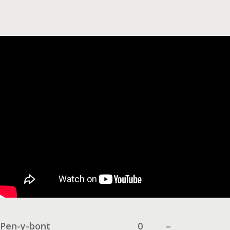
Pen-y-bont
0
–