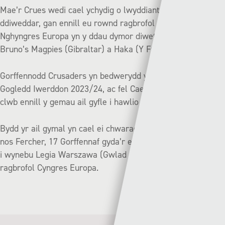
Mae’r Crues wedi cael ychydig o lwyddiant yn Ewrop yn
ddiweddar, gan ennill eu rownd ragbrofol gyntaf yng
Nghyngres Europa yn y ddau dymor diwethaf, yn curo
Bruno’s Magpies (Gibraltar) a Haka (Y Ffindir).
Gorffennodd Crusaders yn bedwerydd yn Uwch Gynghrair
Gogledd Iwerddon 2023/24, ac fel Caernarfon bu rhaid i’r
clwb ennill y gemau ail gyfle i hawlio eu lle’n Ewrop.
Bydd yr ail gymal yn cael ei chwarae yn Seaview, Belfast ar
nos Fercher, 17 Gorffennaf gyda’r enillwyr yn camu ymlaen
i wynebu Legia Warszawa (Gwlad Pwyl) yn ail rownd
ragbrofol Cyngres Europa.