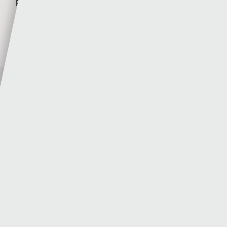
RHAGOLWG PENWYTHNOS AGORIADOL CYMRU
PREMIER 2026/27
Rhys Llwyd
30 - 07 - 2026
Rhagolwg Ail Gymal Ail Rownd Ragbrofol Cyngres
UEFA – Y Seintiau Newydd v Flora Tallinn
Rhys Llwyd
29 - 07 - 2026