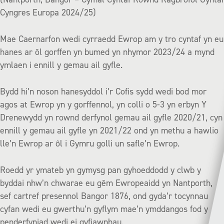
Cyngres Europa 2024/25)
Mae Caernarfon wedi cyrraedd Ewrop am y tro cyntaf yn eu
hanes ar ôl gorffen yn bumed yn nhymor 2023/24 a mynd
ymlaen i ennill y gemau ail gyfle.
Bydd hi’n noson hanesyddol i’r Cofis sydd wedi bod mor
agos at Ewrop yn y gorffennol, yn colli o 5-3 yn erbyn Y
Drenewydd yn rownd derfynol gemau ail gyfle 2020/21, cyn
ennill y gemau ail gyfle yn 2021/22 ond yn methu a hawlio
lle’n Ewrop ar ôl i Gymru golli un safle’n Ewrop.
Roedd yr ymateb yn gymysg pan gyhoeddodd y clwb y
byddai nhw’n chwarae eu gêm Ewropeaidd yn Nantporth,
sef cartref presennol Bangor 1876, ond gyda’r tocynnau
cyfan wedi eu gwerthu’n gyflym mae’n ymddangos fod y
penderfyniad wedi ei gyfiawnhau.