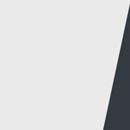
FIDEOS DIWEDDAR
CYNGHRAIR Y CENHEDLOEDD: DYRCHAFIAD I
GYMRU AR ÔL ENNILL EU GRŴP
19 - 11 - 2024
COFIS YN EWROP | CYFRES ARBENNIG TU ÔL Y LLEN
YN DILYN CLWB PÊL-DROED TREF CAERNARFON
12 - 11 - 2024