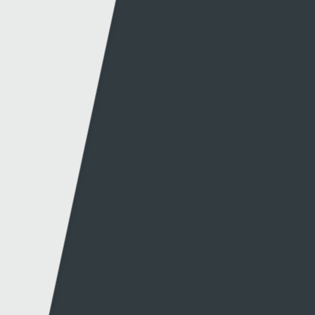
Swyddfa'r Wasg
Amdanom Ni
Hafan Cynhyrchu
Awdurdod S4C
Newyddion Cynhyrchu
Amrywiaeth
Canllawiau
Hysbysebu ar S4C
Mynediad iâr Archif
Swyddi
Tendrau
Cymorth
Y Wefan
Cysylltu
Y Wefan Hon
Cysylltu â Ni