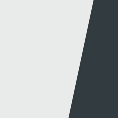
HARRY WILSON YN RHWYDO WRTH I GYMRU
DRECHU MONTENEGRO
15 - 10 - 2024