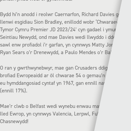
Bydd hi’n anodd i reolwr Caernarfon, Richard Davies geisio
llenwi esgidiau Sion Bradley, enillodd wobr ‘Chwaraewr y
Tymor Cymru Premier JD 2023/24’ cyn gadael i ymuno â’r
Seintiau Newydd, ond mae Davies wedi llwyddo i ddenu
sawl enw profiadol i’r garfan, yn cynnwys Matty Jones a
Ryan Sears o’r Drenewydd, a Paulo Mendes o’r Bala.
O ran y gwrthwynebwyr, mae gan Crusaders ddigonedd o
brofiad Ewropeaidd ar ôl chwarae 54 o gemau’n Ewrop ers
eu hymddangosiad cyntaf yn 1967, gan ennill naw o rheiny
(ennill 17%).
Mae’r clwb o Belfast wedi wynebu enwau mawr ar hyd a
lled Ewrop, yn cynnwys Valencia, Lerpwl, Fulham, Wolves a
Chasnewydd!