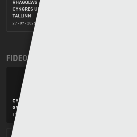
RHAGOLWG AIL GYMAL AIL ROWND RAGBROFOL
CYNGRES UEFA – Y SEINTIAU NEWYDD V FLORA
TALLINN
29 - 07 - 2026
FIDEOS DIWEDDAR
CYNGHRAIR Y CENHEDLOEDD: DYRCHAFIAD I
GYMRU AR ÔL ENNILL EU GRŴP
19 - 11 - 2024