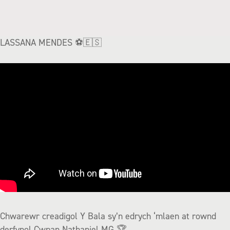
LASSANA MENDES ⚽️🇪🇸
Chwarewr creadigol Y Bala sy’n edrych ‘mlaen at rownd
derfynol Cwpan Nathaniel MG 🏆