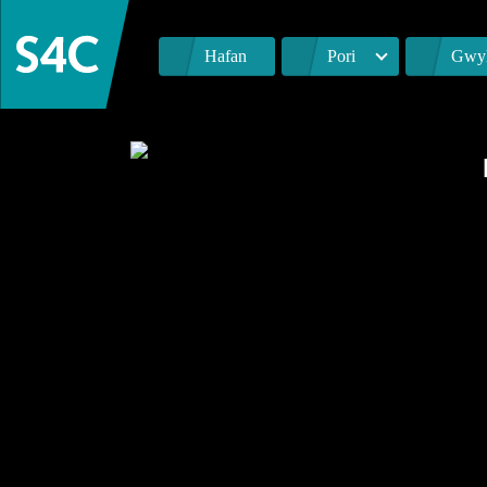
Hafan
Pori
Gwyl