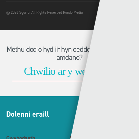
© 2026 Sgorio. All Rights Reserved Rondo Media
Methu dod o hyd i'r hyn oeddech chi'n chwilio
amdano?
Dolenni eraill
Gwybodaeth
S4C