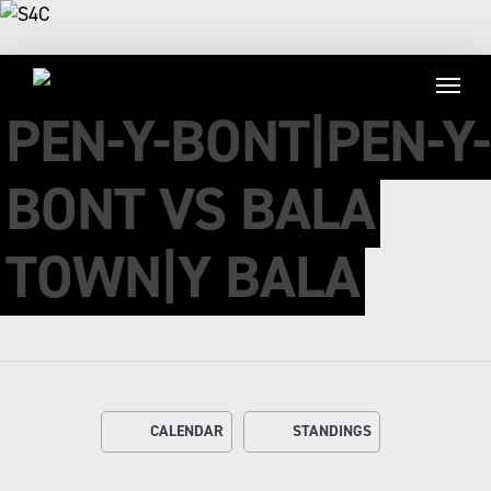
PEN-Y-BONT|PEN-Y-
BONT VS BALA
TOWN|Y BALA
CALENDAR
STANDINGS