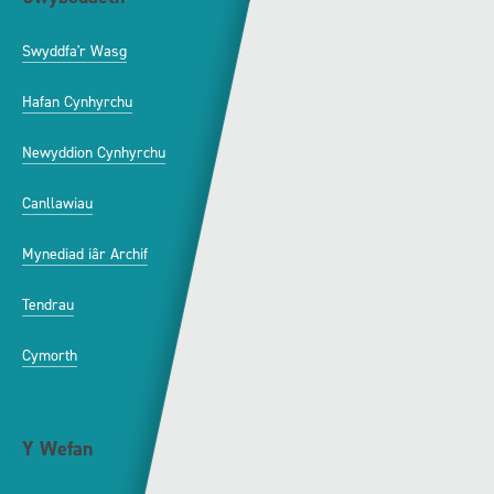
Swyddfa'r Wasg
Amdanom Ni
Hafan Cynhyrchu
Awdurdod S4C
Newyddion Cynhyrchu
Amrywiaeth
Canllawiau
Hysbysebu ar S4C
Mynediad iâr Archif
Swyddi
Tendrau
Cymorth
Y Wefan
Cysylltu