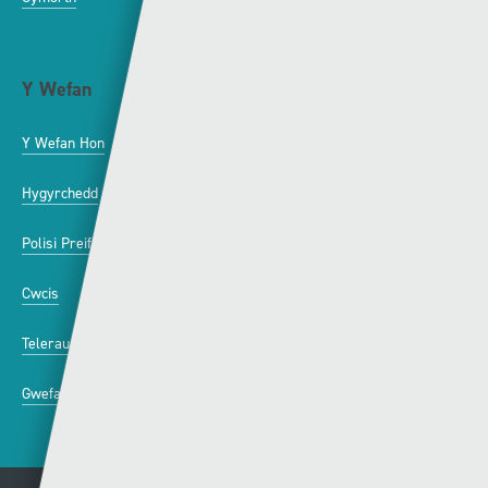
Y Wefan
Cysylltu
Y Wefan Hon
Cysylltu â Ni
Hygyrchedd
Twitter
Polisi Preifatrwydd
Facebook
Cwcis
Telerau ac Amodau
Gwefannau A-Y