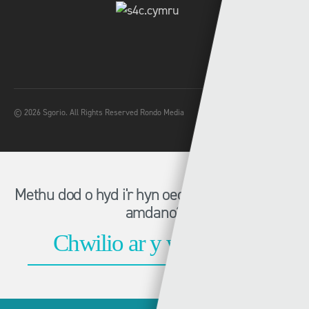
© 2026 Sgorio. All Rights Reserved Rondo Media
Methu dod o hyd i'r hyn oeddech chi'n chwilio
amdano?