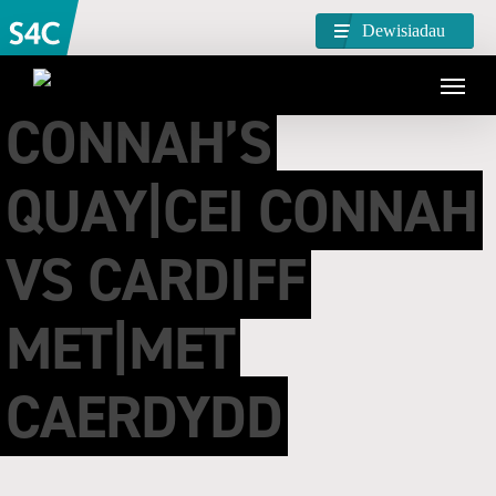
Dewisiadau
CONNAH’S
QUAY|CEI CONNAH
VS CARDIFF
MET|MET
CAERDYDD