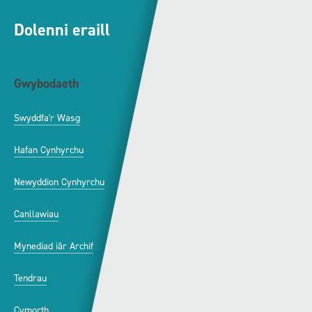
Dolenni eraill
Gwybodaeth
S4C
Swyddfa'r Wasg
Amdanom Ni
Hafan Cynhyrchu
Awdurdod S4C
Newyddion Cynhyrchu
Amrywiaeth
Canllawiau
Hysbysebu ar S4C
Mynediad iâr Archif
Swyddi
Tendrau
Cymorth