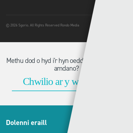
© 2026 Sgorio. All Rights Reserved Rondo Media
Methu dod o hyd i'r hyn oeddech chi'n chwilio
amdano?
Dolenni eraill