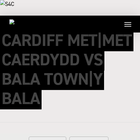
CARDIFF MET|MET
CAERDYDD VS
BALA TOWN|Y
BALA