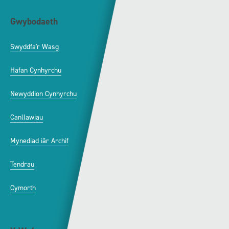
Gwybodaeth
S4C
Swyddfa'r Wasg
Amdanom Ni
Hafan Cynhyrchu
Awdurdod S4C
Newyddion Cynhyrchu
Amrywiaeth
Canllawiau
Hysbysebu ar S4C
Mynediad iâr Archif
Swyddi
Tendrau
Cymorth