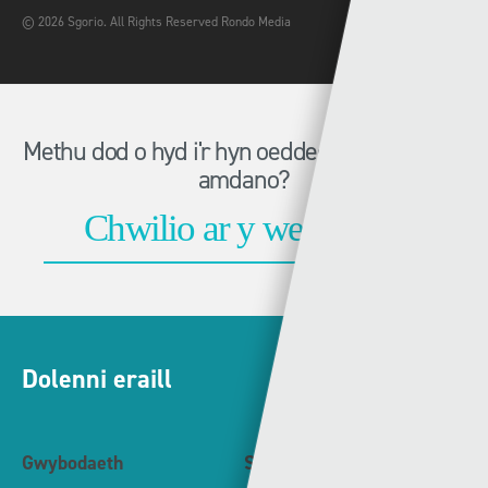
© 2026 Sgorio. All Rights Reserved Rondo Media
Methu dod o hyd i'r hyn oeddech chi'n chwilio
amdano?
Dolenni eraill
Gwybodaeth
S4C