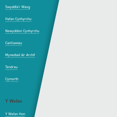
Swyddfa'r Wasg
Amdanom Ni
Hafan Cynhyrchu
Awdurdod S4C
Newyddion Cynhyrchu
Amrywiaeth
Canllawiau
Hysbysebu ar S4C
Mynediad iâr Archif
Swyddi
Tendrau
Cymorth
Y Wefan
Cysylltu
Y Wefan Hon
Cysylltu â Ni