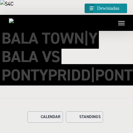
Dewisiadau
BALA TOWN|Y
BALA VS
PONTYPRIDD|PONT
CALENDAR
STANDINGS