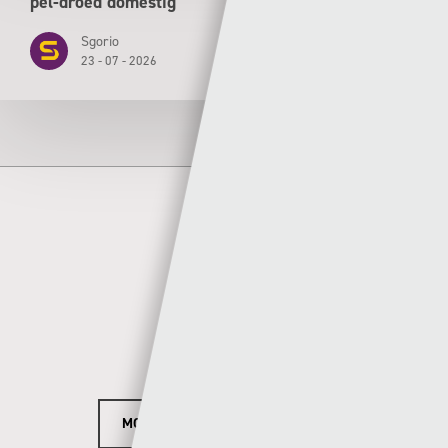
pêl-droed domestig
Sgorio
23 - 07 - 2026
Author
Sion Richards
MORE POSTS BY SION RICHARDS