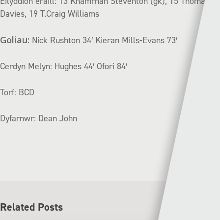
Eilyddion eraill: 13 Khamrhan Steventon (gk), 15 Thomas
Davies, 19 T.Craig Williams
Goliau:
Nick Rushton 34′ Kieran Mills-Evans 73′
Cerdyn Melyn: Hughes 44′ Ofori 84′
Torf: BCD
Dyfarnwr: Dean John
Related Posts