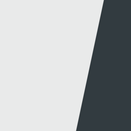
Mynediad iâr Archif
Swyddi
Tendrau
Cymorth
Y Wefan
Cysylltu
Y Wefan Hon
Cysylltu â Ni
Hygyrchedd
Twitter
Polisi Preifatrwydd
Facebook
Cwcis
Telerau ac Amodau