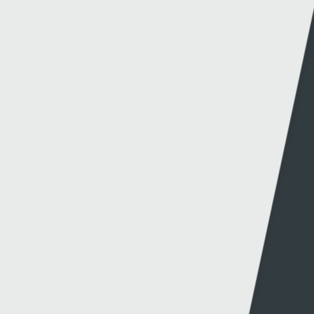
Dolenni eraill
Gwybodaeth
S4C
Swyddfa'r Wasg
Amdanom Ni
Hafan Cynhyrchu
Awdurdod S4C
Newyddion Cynhyrchu
Amrywiaeth
Canllawiau
Hysbysebu ar S4C