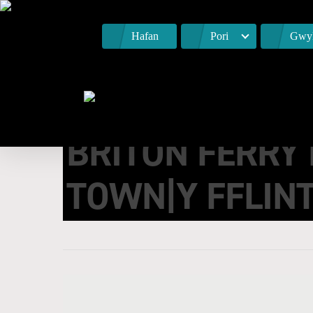
Hafan
Pori
Gwyl
BRITON FERRY
TOWN|Y FFLIN