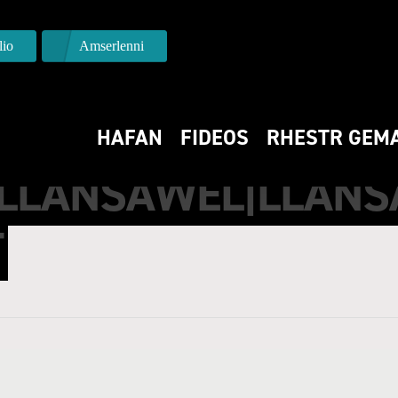
io
Amserlenni
HAFAN
FIDEOS
RHESTR GEM
 LLANSAWEL|LLANS
T