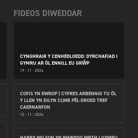
FIDEOS DIWEDDAR
CYNGHRAIR Y CENHEDLOEDD: DYRCHAFIAD I
GYMRU AR ÔL ENNILL EU GRŴP
19 - 11 - 2024
COFIS YN EWROP | CYFRES ARBENNIG TU ÔL
Y LLEN YN DILYN CLWB PÊL-DROED TREF
CAERNARFON
12 - 11 - 2024
HARRY WILSON YN RHWYDO WRTH I GYMRU