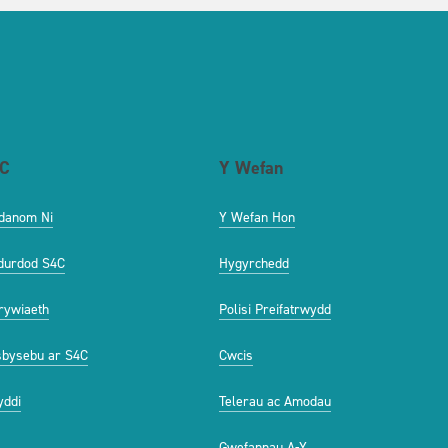
C
Y Wefan
danom Ni
Y Wefan Hon
durdod S4C
Hygyrchedd
ywiaeth
Polisi Preifatrwydd
bysebu ar S4C
Cwcis
ddi
Telerau ac Amodau
Gwefannau A-Y