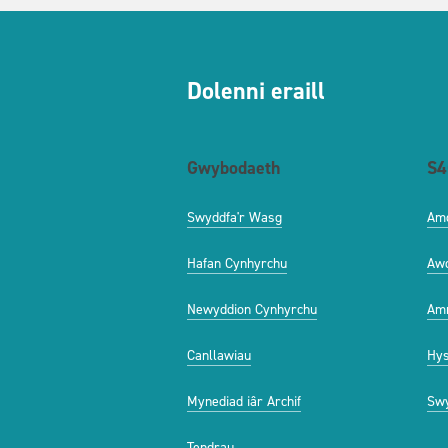
Dolenni eraill
Gwybodaeth
S4
Swyddfa'r Wasg
Am
Hafan Cynhyrchu
Aw
Newyddion Cynhyrchu
Amr
Canllawiau
Hys
Mynediad iâr Archif
Swy
Tendrau