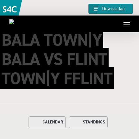
Dewisiadau
BALA TOWN|Y
BALA VS FLINT
TOWN|Y FFLINT
CALENDAR
STANDINGS