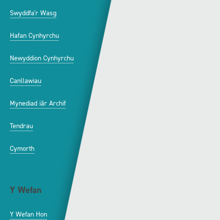
Swyddfa'r Wasg
Amdanom Ni
Hafan Cynhyrchu
Awdurdod S4C
Newyddion Cynhyrchu
Amrywiaeth
Canllawiau
Hysbysebu ar S4C
Mynediad iâr Archif
Swyddi
Tendrau
Cymorth
Y Wefan
Cysylltu
Y Wefan Hon
Cysylltu â Ni