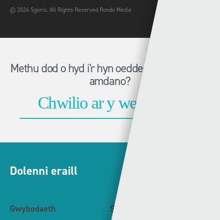
© 2026 Sgorio. All Rights Reserved Rondo Media
Methu dod o hyd i'r hyn oeddech chi'n chwilio
amdano?
Dolenni eraill
Gwybodaeth
S4C