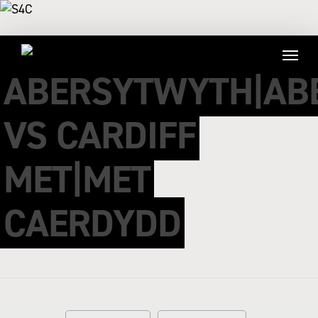
ABERSYTWYTH|AB
VS CARDIFF
MET|MET
CAERDYDD