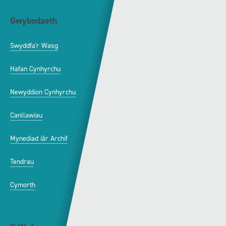
Gwybodaeth
S4C
Swyddfa'r Wasg
Amdanom Ni
Hafan Cynhyrchu
Awdurdod S4C
Newyddion Cynhyrchu
Amrywiaeth
Canllawiau
Hysbysebu ar S4C
Mynediad iâr Archif
Swyddi
Tendrau
Cymorth