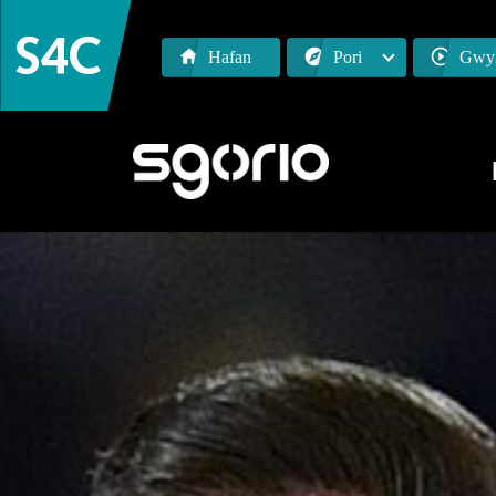
Hafan
Pori
Gwyl