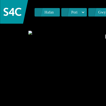
Hafan
Pori
Gwyl