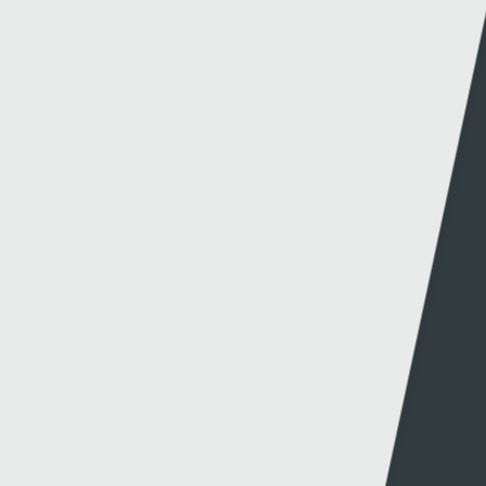
Y Wefan
Cysylltu
Y Wefan Hon
Cysylltu â Ni
Hygyrchedd
Twitter
Polisi Preifatrwydd
Facebook
Cwcis
Telerau ac Amodau
Gwefannau A-Y