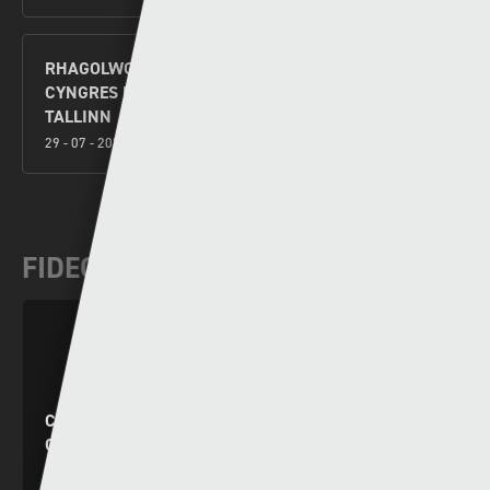
RHAGOLWG AIL GYMAL AIL ROWND RAGBROFOL
CYNGRES UEFA – Y SEINTIAU NEWYDD V FLORA
TALLINN
29 - 07 - 2026
FIDEOS DIWEDDAR
CYNGHRAIR Y CENHEDLOEDD: DYRCHAFIAD I
GYMRU AR ÔL ENNILL EU GRŴP
19 - 11 - 2024