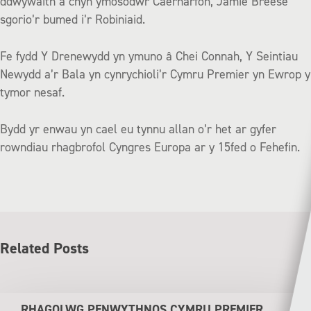
ddwywaith a chyn ymosodwr Caernarfon, Jamie Breese
sgorio’r bumed i’r Robiniaid.
Fe fydd Y Drenewydd yn ymuno â Chei Connah, Y Seintiau
Newydd a’r Bala yn cynrychioli’r Cymru Premier yn Ewrop y
tymor nesaf.
Bydd yr enwau yn cael eu tynnu allan o’r het ar gyfer
rowndiau rhagbrofol Cyngres Europa ar y 15fed o Fehefin.
Related Posts
RHAGOLWG PENWYTHNOS CYMRU PREMIER