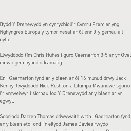
Bydd Y Drenewydd yn cynrychioli’r Cymru Premier yng
Nghyngres Europa y tymor nesaf ar ôl ennill y gemau ail
gyfle.
Llwyddodd tîm Chris Huhes i guro Caernarfon 3-5 ar yr Oval
mewn gêm hynod ddramatig.
Er i Gaernarfon fynd ar y blaen ar ôl 16 munud drwy Jack
Kenny, llwyddodd Nick Rushton a Lifumpa Mwandwe sgorio
i’r ymwelwyr i sicrhau fod Y Drenewydd ar y blaen ar yr
egwyl.
Sgoriodd Darren Thomas ddwywaith wrth i Gaernarfon fynd
ar y blaen eto, ond i’r eilydd James Davies rwydo