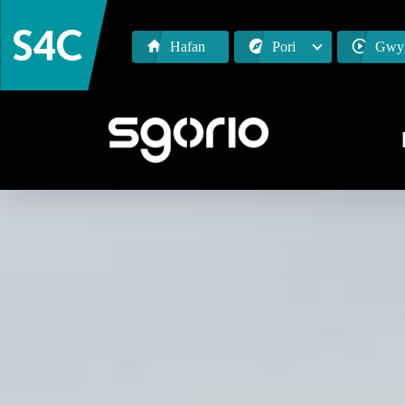
Hafan
Pori
Gwyl