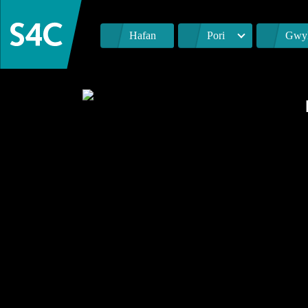
Hafan
Pori
Gwyl