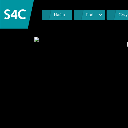
Hafan
Pori
Gwyl