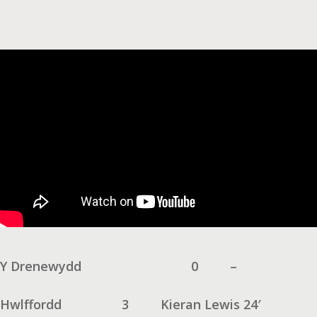
Y Drenewydd
0
–
Hwlffordd
3
Kieran Lewis 24′