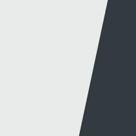
Mynediad iâr Archif
Swyddi
Tendrau
Cymorth
Y Wefan
Cysylltu
Y Wefan Hon
Cysylltu â Ni
Hygyrchedd
Twitter
Polisi Preifatrwydd
Facebook
Cwcis
Telerau ac Amodau