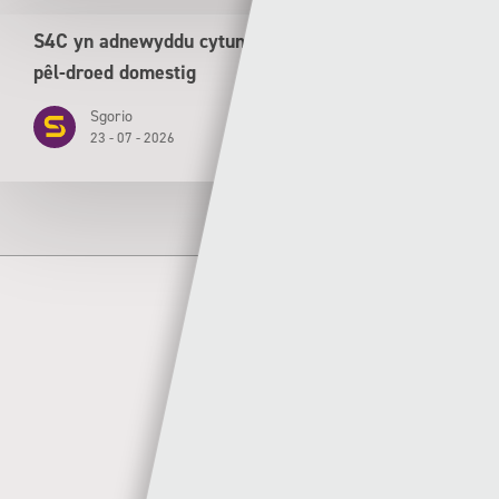
S4C yn adnewyddu cytundeb tair mlynedd ar gyfer
pêl-droed domestig
Sgorio
23 - 07 - 2026
Author
Sgorio