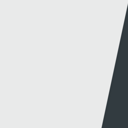
Dolenni eraill
Gwybodaeth
S4C
Swyddfa'r Wasg
Amdanom Ni
Hafan Cynhyrchu
Awdurdod S4C
Newyddion Cynhyrchu
Amrywiaeth
Canllawiau
Hysbysebu ar S4C