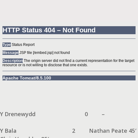
Y Drenewydd
0
–
Y Bala
2
Nathan Peate 45′