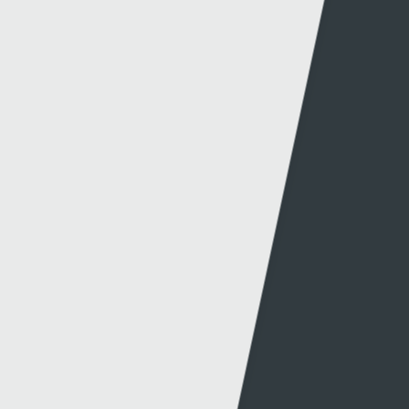
Newyddion Cynhyrchu
Amrywiaeth
Canllawiau
Hysbysebu ar S4C
Mynediad iâr Archif
Swyddi
Tendrau
Cymorth
Y Wefan
Cysylltu
Y Wefan Hon
Cysylltu â Ni
Hygyrchedd
Twitter
Polisi Preifatrwydd
Facebook