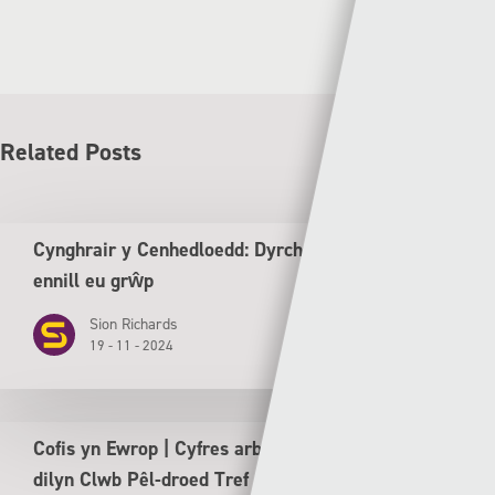
Related Posts
Cynghrair y Cenhedloedd: Dyrchafiad i Gymru ar ôl
ennill eu grŵp
Sion Richards
19 - 11 - 2024
Cofis yn Ewrop | Cyfres arbennig tu ôl y llen yn
dilyn Clwb Pêl-droed Tref Caernarfon