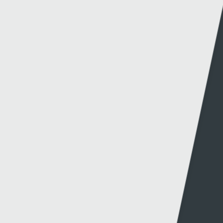
Methu dod o hyd i'r hyn oeddech chi'n chwilio
amdano?
Dolenni eraill
Gwybodaeth
S4C
Swyddfa'r Wasg
Amdanom Ni
Hafan Cynhyrchu
Awdurdod S4C