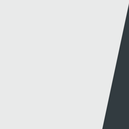
Methu dod o hyd i'r hyn oeddech chi'n chwilio
amdano?
Dolenni eraill
Gwybodaeth
S4C
Swyddfa'r Wasg
Amdanom Ni
Hafan Cynhyrchu
Awdurdod S4C