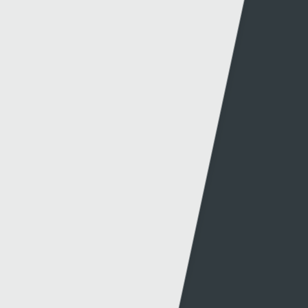
Newyddion Cynhyrchu
Amrywiaeth
Canllawiau
Hysbysebu ar S4C
Mynediad iâr Archif
Swyddi
Tendrau
Cymorth
Y Wefan
Cysylltu
Y Wefan Hon
Cysylltu â Ni
Hygyrchedd
Twitter
Polisi Preifatrwydd
Facebook