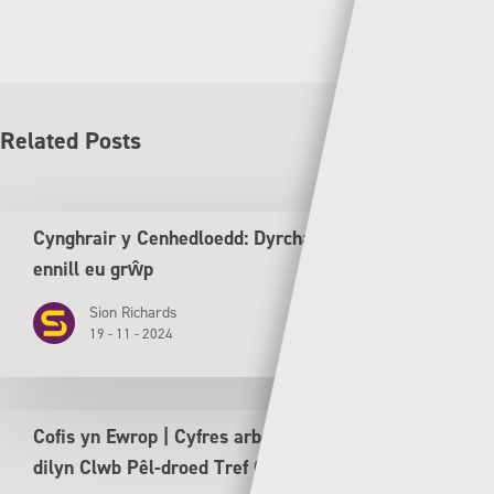
Related Posts
Cynghrair y Cenhedloedd: Dyrchafiad i Gymru ar ôl
ennill eu grŵp
Sion Richards
19 - 11 - 2024
Cofis yn Ewrop | Cyfres arbennig tu ôl y llen yn
dilyn Clwb Pêl-droed Tref Caernarfon