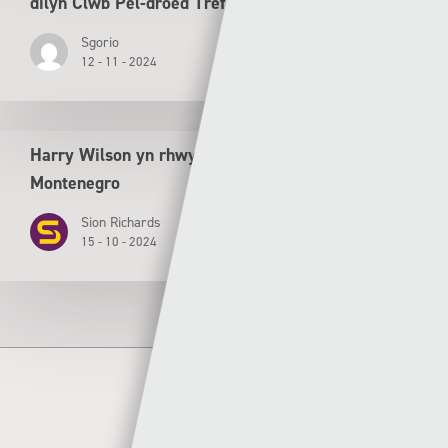
dilyn Clwb Pêl-droed Tref Caernarfon
Sgorio
12 - 11 - 2024
Harry Wilson yn rhwydo wrth i Gymru drechu
Montenegro
Sion Richards
15 - 10 - 2024