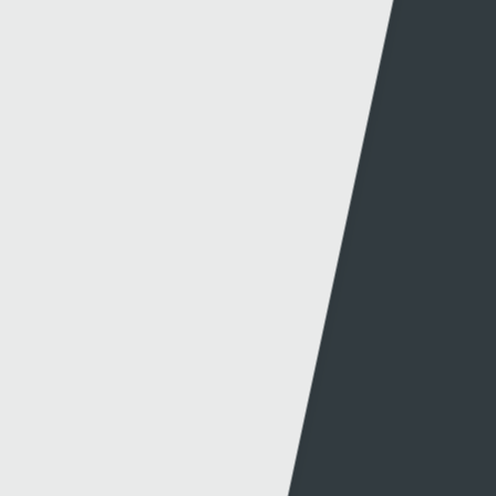
Hafan Cynhyrchu
Awdurdod S4C
Newyddion Cynhyrchu
Amrywiaeth
Canllawiau
Hysbysebu ar S4C
Mynediad iâr Archif
Swyddi
Tendrau
Cymorth
Y Wefan
Cysylltu
Y Wefan Hon
Cysylltu â Ni
Hygyrchedd
Twitter