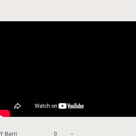
Y Barri
0
–