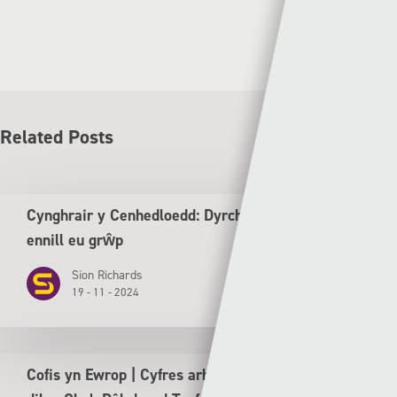
Related Posts
Cynghrair y Cenhedloedd: Dyrchafiad i Gymru ar ôl
ennill eu grŵp
Sion Richards
19 - 11 - 2024
Cofis yn Ewrop | Cyfres arbennig tu ôl y llen yn