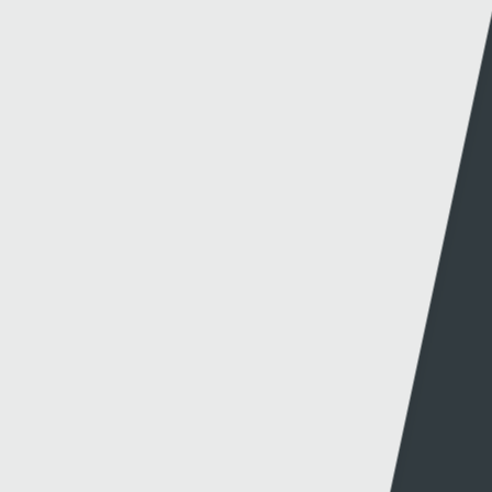
Methu dod o hyd i'r hyn oeddech chi'n chwilio
amdano?
Dolenni eraill
Gwybodaeth
S4C
Swyddfa'r Wasg
Amdanom Ni