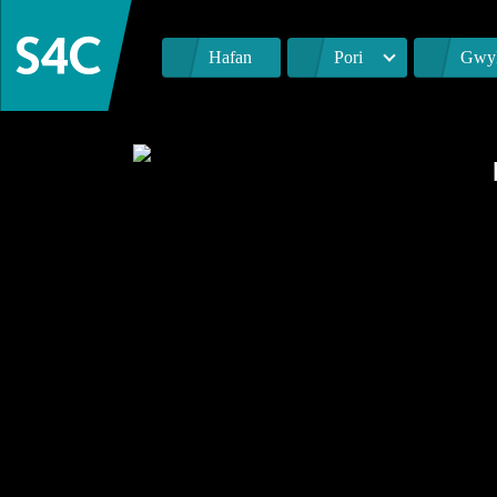
Hafan
Pori
Gwyl