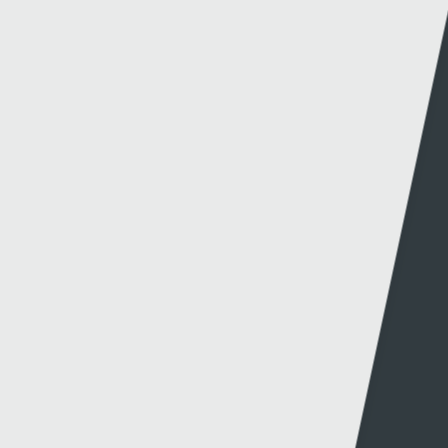
Y Wefan
Cysylltu
Y Wefan Hon
Cysylltu â Ni
Hygyrchedd
Twitter
Polisi Preifatrwydd
Facebook
Cwcis
Telerau ac Amodau
Gwefannau A-Y