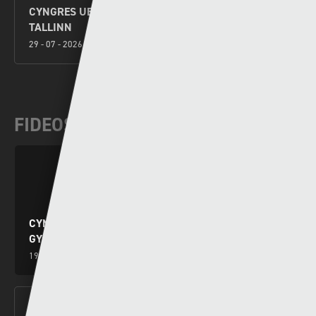
CYNGRES UEFA – Y SEINTIAU NEWYDD V FLORA
TALLINN
29 - 07 - 2026
FIDEOS DIWEDDAR
CYNGHRAIR Y CENHEDLOEDD: DYRCHAFIAD I
GYMRU AR ÔL ENNILL EU GRŴP
19 - 11 - 2024
COFIS YN EWROP | CYFRES ARBENNIG TU ÔL Y LLEN