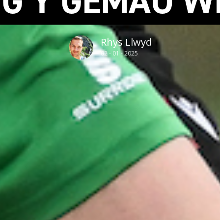
G Y GEMAU W
Rhys Llwyd
02 - 01 - 2025