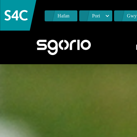
Hafan
Pori
Gwyl