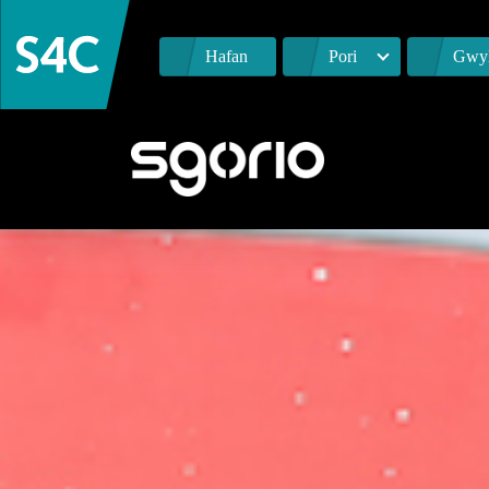
Hafan
Pori
Gwyl