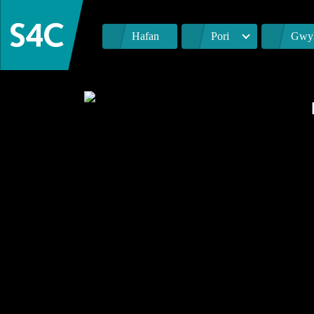
Hafan
Pori
Gwyl