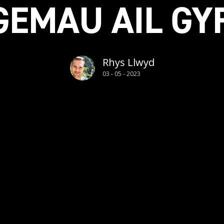
GEMAU AIL GY
Rhys Llwyd
03 - 05 - 2023