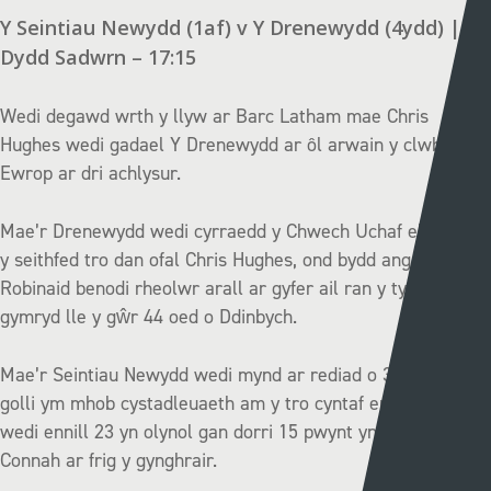
Y Seintiau Newydd (1af) v Y Drenewydd (4ydd) |
Dydd Sadwrn – 17:15
Wedi degawd wrth y llyw ar Barc Latham mae Chris
Hughes wedi gadael Y Drenewydd ar ôl arwain y clwb i
Ewrop ar dri achlysur.
Mae’r Drenewydd wedi cyrraedd y Chwech Uchaf eleni am
y seithfed tro dan ofal Chris Hughes, ond bydd angen i’r
Robinaid benodi rheolwr arall ar gyfer ail ran y tymor i
gymryd lle y gŵr 44 oed o Ddinbych.
Mae’r Seintiau Newydd wedi mynd ar rediad o 31 gêm heb
golli ym mhob cystadleuaeth am y tro cyntaf ers 2017, ac
wedi ennill 23 yn olynol gan dorri 15 pwynt yn glir o Gei
Connah ar frig y gynghrair.