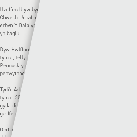
Hwlffordd yw bygythiad mwyaf Caernarfon am le yn y
Chwech Uchaf, gan y byddai buddugoliaeth iddyn nhw yn
erbyn Y Bala yn gallu eu codi i’r hanner uchaf pe bae’r Cofis
yn baglu.
Dyw Hwlffordd heb fod yn yr hanner uchaf drwy gydol y
tymor, felly fe fyddai’n dipyn o gamp pe bae tîm Tony
Pennock yn gallu codi uwchben Caernarfon ar y
penwythnos olaf cyn yr hollt.
Tydi’r Adar Gleision heb orffen yn uwch na’r 7fed safle ers
tymor 2004/05 pan lwyddon nhw i gyrraedd y 4ydd safle
gyda dim ond Y Seintiau Newydd, Y Rhyl a Bangor yn
gorffen uwch eu pennau y flwyddyn honno.
Ond ar ôl colli dim ond un o’u wyth gêm gynghrair