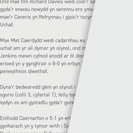
Ond mae tîm Richard Davies wedi codi’r safon eleni, a
gyda’r enwau newydd yn serennu ers ymuno dros yr haf
mae’r Caneris yn ffefrynnau i gipio’r tocyn olaf i’r Chwech
Uchaf.
Mae Met Caerdydd wedi cadarnhau eu lle yn yr hanner
uchaf am yr ail dymor yn olynol, ond mae criw Ryan
Jenkins mewn cyfnod anodd ar ôl dioddef eu colled drymaf
erioed yn y gynghrair o 8-0 yn erbyn Y Seintiau Newydd y
penwythnos diwethaf.
Dyna’r bedwaredd gêm yn olynol i Met Caerdydd fethu a
sgorio (colli 3, cyfartal 1), felly bydd angen troi’r gornel yn
sydyn os am gystadlu gyda’r goreuon yn ail ran y tymor.
Enillodd Caernarfon o 5-1 yn erbyn Met Caerdydd yn
gynharach yn y tymor wrth i Sion Bradley daro hatric ar yr