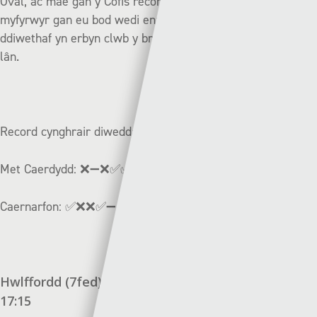
Oval, ac mae gan y Cofis record ryfeddol yn erbyn y
myfyrwyr gan eu bod wedi ennill bob un o’u wyth gêm
ddiwethaf yn erbyn clwb y brifysgol gan gadw pum llechen
lân.
Record cynghrair diweddar:
Met Caerdydd:
❌➖❌✅✅
Caernarfon:
✅❌❌✅➖
Hwlffordd (7fed) v Y Bala (3ydd) | Dydd Sadwrn –
17:15