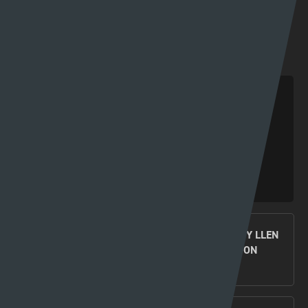
FIDEOS DIWEDDAR
CYNGHRAIR Y CENHEDLOEDD: DYRCHAFIAD I
GYMRU AR ÔL ENNILL EU GRŴP
19 - 11 - 2024
COFIS YN EWROP | CYFRES ARBENNIG TU ÔL Y LLEN
YN DILYN CLWB PÊL-DROED TREF CAERNARFON
12 - 11 - 2024