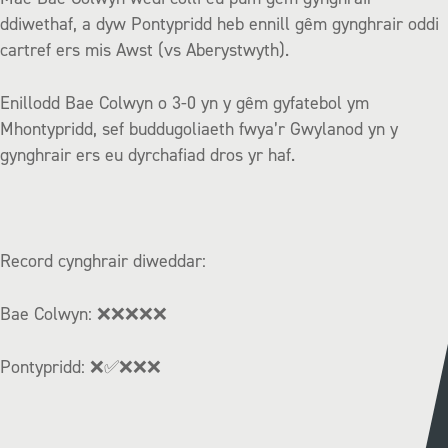
ddiwethaf, a dyw Pontypridd heb ennill gêm gynghrair oddi
cartref ers mis Awst (vs Aberystwyth).
Enillodd Bae Colwyn o 3-0 yn y gêm gyfatebol ym
Mhontypridd, sef buddugoliaeth fwya’r Gwylanod yn y
gynghrair ers eu dyrchafiad dros yr haf.
Record cynghrair diweddar:
Bae Colwyn:
❌❌❌❌❌
Pontypridd:
❌✅❌❌❌