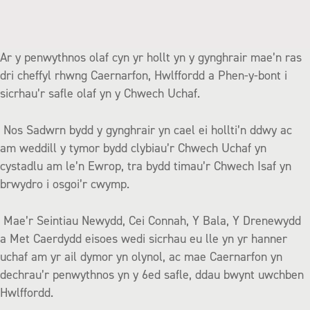
Ar y penwythnos olaf cyn yr hollt yn y gynghrair mae’n ras
dri cheffyl rhwng Caernarfon, Hwlffordd a Phen-y-bont i
sicrhau’r safle olaf yn y Chwech Uchaf.
Nos Sadwrn bydd y gynghrair yn cael ei hollti’n ddwy ac
am weddill y tymor bydd clybiau’r Chwech Uchaf yn
cystadlu am le’n Ewrop, tra bydd timau’r Chwech Isaf yn
brwydro i osgoi’r cwymp.
Mae’r Seintiau Newydd, Cei Connah, Y Bala, Y Drenewydd
a Met Caerdydd eisoes wedi sicrhau eu lle yn yr hanner
uchaf am yr ail dymor yn olynol, ac mae Caernarfon yn
dechrau’r penwythnos yn y 6ed safle, ddau bwynt uwchben
Hwlffordd.