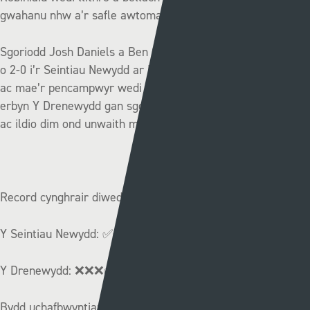
gwahanu nhw a’r safle awtomatig i Ewrop.
Sgoriodd Josh Daniels a Ben Clark i sicrhau buddugoliaeth
o 2-0 i’r Seintiau Newydd ar Barc Latham ym mis Tachwedd
ac mae’r pencampwyr wedi ennill eu pum gêm ddiwethaf yn
erbyn Y Drenewydd gan sgorio 19 o goliau (3.8 gôl y gêm)
ac ildio dim ond unwaith mewn saith gêm.
Record cynghrair diweddar:
Y Seintiau Newydd:
✅✅✅✅✅
Y Drenewydd:
❌❌❌✅✅
Bydd uchafbwyntiau’r gemau ar gael ar wefannau