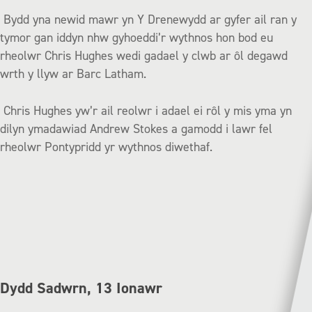
Bydd yna newid mawr yn Y Drenewydd ar gyfer ail ran y
tymor gan iddyn nhw gyhoeddi’r wythnos hon bod eu
rheolwr Chris Hughes wedi gadael y clwb ar ôl degawd
wrth y llyw ar Barc Latham.
Chris Hughes yw’r ail reolwr i adael ei rôl y mis yma yn
dilyn ymadawiad Andrew Stokes a gamodd i lawr fel
rheolwr Pontypridd yr wythnos diwethaf.
Dydd Sadwrn, 13 Ionawr