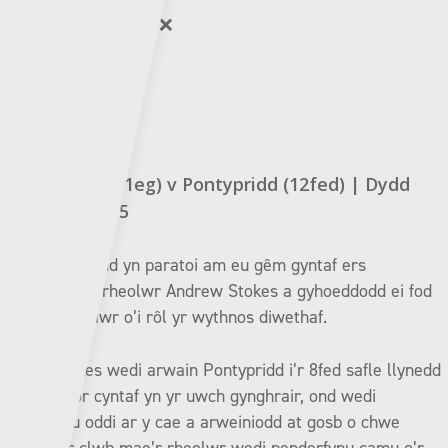
Aberystwyth:
✅➖❌❌❌
Y Barri:
✅➖❌❌➖
Bae Colwyn (11eg) v Pontypridd (12fed) | Dydd
Sadwrn – 17:15
Mae Pontypridd yn paratoi am eu gêm gyntaf ers
ymadawiad y rheolwr Andrew Stokes a gyhoeddodd ei fod
wedi camu lawr o’i rôl yr wythnos diwethaf.
Roedd Stokes wedi arwain Pontypridd i’r 8fed safle llynedd
yn eu tymor cyntaf yn yr uwch gynghrair, ond wedi
problemau oddi ar y cae a arweiniodd at gosb o chwe