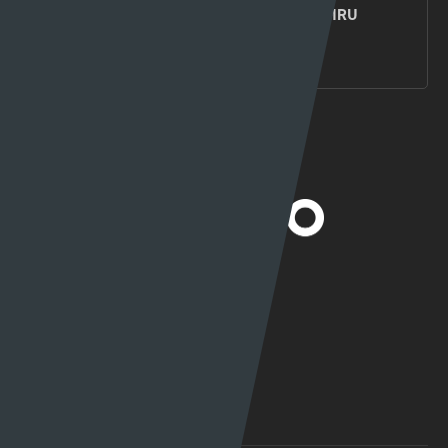
HARRY WILSON YN RHWYDO WRTH I GYMRU
DRECHU MONTENEGRO
15 - 10 - 2024