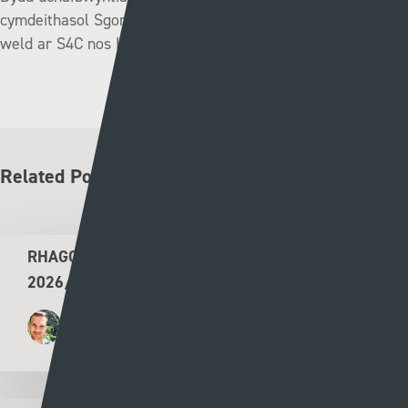
cymdeithasol Sgorio a’r gorau o gyffro’r penwythnos i’w
weld ar S4C nos Lun am 9:30.
Related Posts
RHAGOLWG PENWYTHNOS CYMRU PREMIER
2026/27
Rhys Llwyd
05 - 08 - 2026