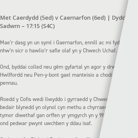
Met Caerdydd (5ed) v Caernarfon (6ed) | Dydd
Sadwrn – 17:15 (S4C)
Mae’r dasg yn un syml i Gaernarfon, ennill ac mi fyddan
nhw’n sicr o hawlio’r safle olaf yn y Chwech Uchaf.
Ond, byddai colled neu gêm gyfartal yn agor y drws i
Hwlffordd neu Pen-y-bont gael manteisio a chodi uwch eu
pennau.
Roedd y Cofis wedi llwyddo i gyrraedd y Chwech Uchaf am
bedair blynedd yn olynol cyn methu a chyrraedd y nod y
tymor diwethaf gan orffen yr ymgyrch yn y 9fed safle, dim
ond pedwar pwynt uwchben y ddau isaf.