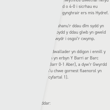
Achosodd Y Barri dipyn o sioc y penwythnos diwethaf hefyd
gan iddyn nhw drechu’r Drenewydd o 4-0 i sicrhau eu
buddugoliaeth gyntaf gartref yn y gynghrair ers mis Hydref.
Un safle a phum pwynt sy’n gwahanu’r ddau dîm sydd yn
eistedd uwchben y ddau isaf a bydd y ddau glwb yn gweld
hon fel gêm hollbwysig yn y frwydr i osgoi’r cwymp.
Roedd peniad hwyr Mark Cadwallader yn ddigon i ennill y
gêm gyfatebol i Aberystwyth yn erbyn Y Barri ar Barc
Jenner ym mis Tachwedd (Barr 0-1 Aber), a dyw’r Gwyrdd
a’r Duon heb golli dim un o’u chwe gornest flaenorol yn
erbyn y Dreigiau (ennill 5, cyfartal 1).
Record cynghrair diweddar: