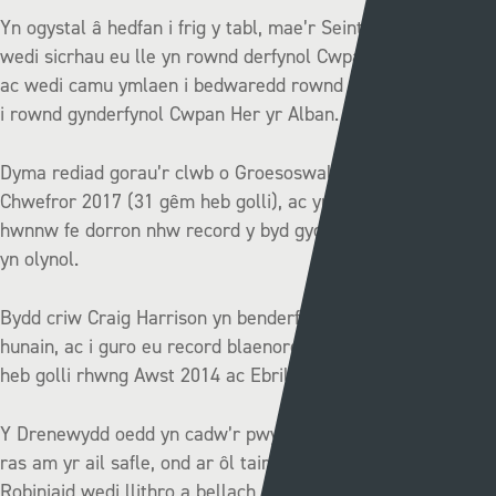
Yn ogystal â hedfan i frig y tabl, mae’r Seintiau Newydd
wedi sicrhau eu lle yn rownd derfynol Cwpan Nathaniel MG
ac wedi camu ymlaen i bedwaredd rownd Cwpan Cymru ac
i rownd gynderfynol Cwpan Her yr Alban.
Dyma rediad gorau’r clwb o Groesoswallt ers Awst 2016 i
Chwefror 2017 (31 gêm heb golli), ac yn ystod y cyfnod
hwnnw fe dorron nhw record y byd gyda 27 buddugoliaeth
yn olynol.
Bydd criw Craig Harrison yn benderfynol o dorri record eu
hunain, ac i guro eu record blaenorol o 39 gêm gystadleuol
heb golli rhwng Awst 2014 ac Ebrill 2015.
Y Drenewydd oedd yn cadw’r pwysau ar Gei Connah yn y
ras am yr ail safle, ond ar ôl tair colled yn olynol mae’r
Robiniaid wedi llithro a bellach mae 11 pwynt yn eu