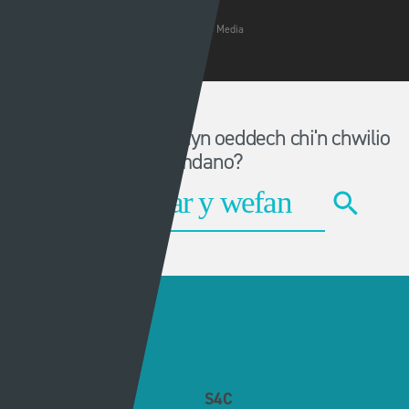
© 2026 Sgorio. All Rights Reserved Rondo Media
Methu dod o hyd i'r hyn oeddech chi'n chwilio
amdano?
Dolenni eraill
Gwybodaeth
S4C