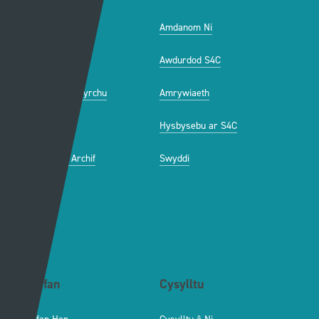
Swyddfa'r Wasg
Amdanom Ni
Hafan Cynhyrchu
Awdurdod S4C
Newyddion Cynhyrchu
Amrywiaeth
Canllawiau
Hysbysebu ar S4C
Mynediad iâr Archif
Swyddi
Tendrau
Cymorth
Y Wefan
Cysylltu