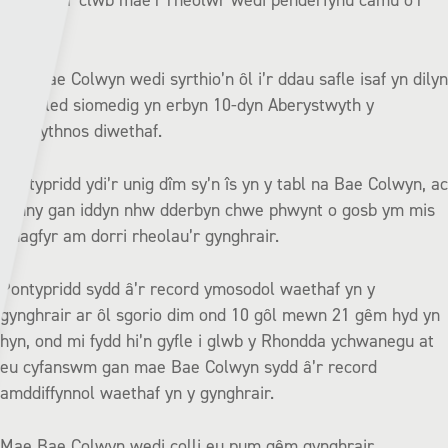
phwynt i’r clwb mae’r rheolwr wedi penderfynu camu o’r
neilltu.
Mae Bae Colwyn wedi syrthio’n ôl i’r ddau safle isaf yn dilyn
eu colled siomedig yn erbyn 10-dyn Aberystwyth y
penwythnos diwethaf.
Pontypridd ydi’r unig dîm sy’n îs yn y tabl na Bae Colwyn, ac
hynny gan iddyn nhw dderbyn chwe phwynt o gosb ym mis
Rhagfyr am dorri rheolau’r gynghrair.
Pontypridd sydd â’r record ymosodol waethaf yn y
gynghrair ar ôl sgorio dim ond 10 gôl mewn 21 gêm hyd yn
hyn, ond mi fydd hi’n gyfle i glwb y Rhondda ychwanegu at
eu cyfanswm gan mae Bae Colwyn sydd â’r record
amddiffynnol waethaf yn y gynghrair.
Mae Bae Colwyn wedi colli eu pum gêm gynghrair