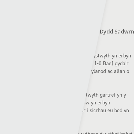
Aberystwyth (10fed) v Y Barri (9fed) | Dydd Sadwrn
– 17:15
Roedd hi’n fuddugoliaeth allweddol i Aberystwyth yn erbyn
Bae Colwyn y penwythnos diwethaf (Aber 1-0 Bae) gyda’r
Gwyrdd a’r Duon yn camu uwchben y Gwylanod ac allan o
safleoedd y cwymp.
Hon oedd buddugoliaeth gyntaf Aberystwyth gartref yn y
gynghrair ers mis Ebrill pan enillon nhw yn erbyn
Caernarfon ar benwythnos ola’r tymor i sicrhau eu bod yn
aros yn yr uwch gynghrair.