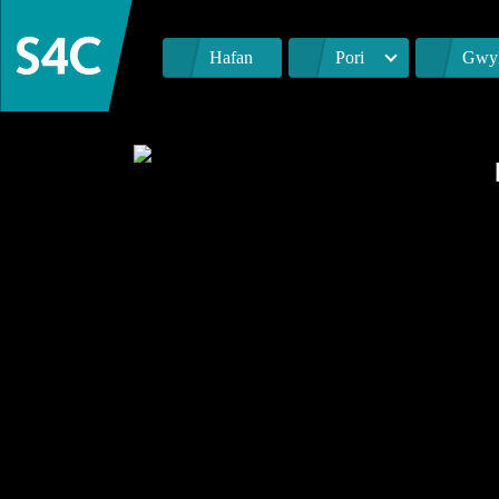
Hafan
Pori
Gwyl