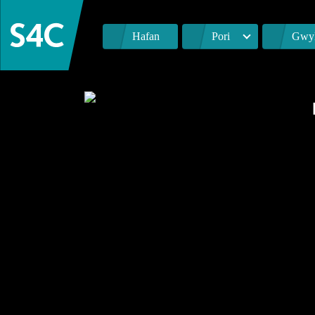
Hafan
Pori
Gwyl