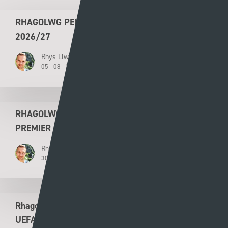
RHAGOLWG PENWYTHNOS CYMRU PREMIER
2026/27
Rhys Llwyd
05 - 08 - 2026
RHAGOLWG PENWYTHNOS AGORIADOL CYMRU
PREMIER 2026/27
Rhys Llwyd
30 - 07 - 2026
Rhagolwg Ail Gymal Ail Rownd Ragbrofol Cyngres
UEFA – Y Seintiau Newydd v Flora Tallinn