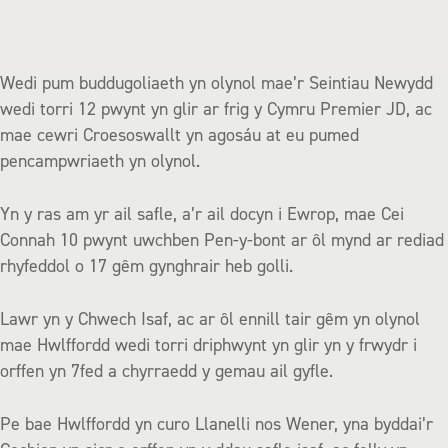
Wedi pum buddugoliaeth yn olynol mae’r Seintiau Newydd
wedi torri 12 pwynt yn glir ar frig y Cymru Premier JD, ac
mae cewri Croesoswallt yn agosáu at eu pumed
pencampwriaeth yn olynol.
Yn y ras am yr ail safle, a’r ail docyn i Ewrop, mae Cei
Connah 10 pwynt uwchben Pen-y-bont ar ôl mynd ar rediad
rhyfeddol o 17 gêm gynghrair heb golli.
Lawr yn y Chwech Isaf, ac ar ôl ennill tair gêm yn olynol
mae Hwlffordd wedi torri driphwynt yn glir yn y frwydr i
orffen yn 7fed a chyrraedd y gemau ail gyfle.
Pe bae Hwlffordd yn curo Llanelli nos Wener, yna byddai’r