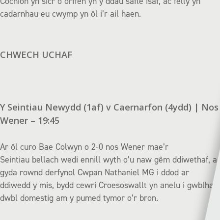
Cochion yn sicr o orffen yn y ddau safle isaf, ac felly yn
cadarnhau eu cwymp yn ôl i’r ail haen.
CHWECH UCHAF
Y Seintiau Newydd (1af) v Caernarfon (4ydd) | Nos
Wener – 19:45
Ar ôl curo Bae Colwyn o 2-0 nos Wener mae’r
Seintiau bellach wedi ennill wyth o’u naw gêm ddiwethaf, a
gyda rownd derfynol Cwpan Nathaniel MG i ddod ar
ddiwedd y mis, bydd cewri Croesoswallt yn anelu i gwblhau
dwbl domestig am y pumed tymor o’r bron.