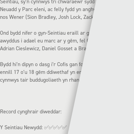
Seintiau, sy’n cynnwys tri chwaraewr sydd ar fenthyg o
Neuadd y Parc eleni, ac felly fydd yn anghymwys i chwarae
nos Wener (Sion Bradley, Josh Lock, Zack Clarke).
Ond bydd nifer o gyn-Seintiau eraill ar gael fydd yn
awyddus i adael eu marc ar y gêm, fel Connor Roberts,
Adrian Cieslewicz, Daniel Gosset a Brad Young.
Bydd hi’n dipyn o dasg i’r Cofis gan fod y Seintiau wedi
ennill 17 o’u 18 gêm ddiwethaf yn erbyn Caernarfon, yn
cynnwys tair buddugoliaeth yn rhan gynta’r tymor.
Record cynghrair diweddar:
Y Seintiau Newydd:
✅✅✅✅✅