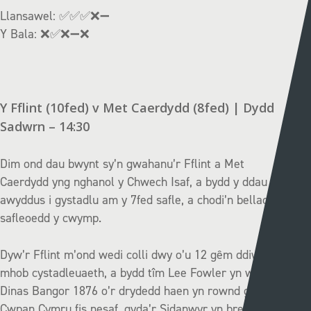
Llansawel:
✅✅✅❌➖
Y Bala:
❌✅❌➖❌
Y Fflint (10fed) v Met Caerdydd (8fed) | Dydd
Sadwrn – 14:30
Dim ond dau bwynt sy’n gwahanu’r Fflint a Met
Caerdydd yng nghanol y Chwech Isaf, a bydd y ddau dîm yn
awyddus i gystadlu am y 7fed safle, a chodi’n bellach o
safleoedd y cwymp.
Dyw’r Fflint m’ond wedi colli dwy o’u 12 gêm ddiwethaf ym
mhob cystadleuaeth, a bydd tîm Lee Fowler yn wynebu
Dinas Bangor 1876 o’r drydedd haen yn rownd gynderfynol
Cwpan Cymru fis nesaf, gyda’r Sidanwyr yn breuddwydio