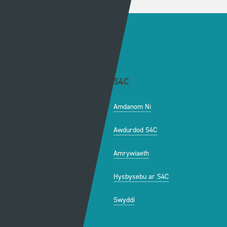
Dolenni eraill
Gwybodaeth
S4C
Swyddfa'r Wasg
Amdanom Ni
Hafan Cynhyrchu
Awdurdod S4C
Newyddion Cynhyrchu
Amrywiaeth
Canllawiau
Hysbysebu ar S4C
Mynediad iâr Archif
Swyddi
Tendrau