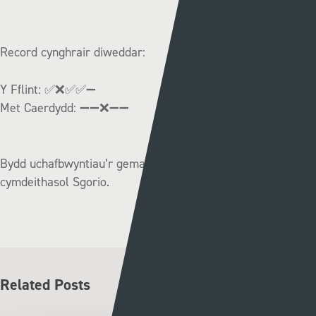
Record cynghrair diweddar:
Y Fflint:
✅❌✅✅➖
Met Caerdydd:
➖➖❌➖➖
Bydd uchafbwyntiau’r gemau ar gael ar wefannau
cymdeithasol Sgorio.
Related Posts