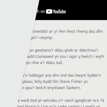
Mi fydd hi’n gêm allweddol ar yr Hen Heol rhwng dau dîm
sy’n brwydro i osgoi’r cwymp.
Mae pum pwynt yn gwahanu’r ddau glwb ar ddechrau’r
penwythnos a bydd Llansawel yn ysu i agor y bwlch i wyth
pwynt rhyngddyn nhw a’r ddau isaf.
Pe bae’r Bala’n fuddugol yna dim ond dau bwynt fyddai’n
gwahanu’r clybiau, felly bydd tîm Steve Fisher yn
benderfynol o gau’r bwlch brynhawn Sadwrn.
Mae’r Bala wedi bod yn aelodau o’r uwch gynghrair ers 16
mlynedd, ond Hogiau’r Llyn sy’n cadw cwmni i Lanelli yn