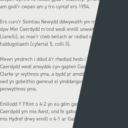
am godi’r cwpan am y tro cyntaf ers 1954.
Ers curo’r Seintiau Newydd ddwywaith ym mis Tachwedd,
dyw Met Caerdydd m’ond wedi ennill unwaith ers hynny (vs
Llanelli), ac mae’r clwb bellach ar rediad o wyth gêm heb
fuddugoliaeth (cyfartal 5, colli 3).
Mewn ymdrech i ddod â’r rhediad hesb i ben, mae Met
Caerdydd wedi arwyddo cyn-gapten Casnewydd, James
Clarke yr wythnos yma, a bydd yr amddiffynnwr 36 mlwydd
oed yn gobeithio gwneud ei ymddangosiad cyntaf i’r clwb y
penwythnos yma.
Enillodd Y Fflint o 4-2 yn eu gêm gartref yn erbyn Met
Caerdydd ym mis Awst, ond fe gafodd y myfyrwyr ddîal ym
mis Hydref drwy ennill o 4-1 ar Gampws Cyncoed.