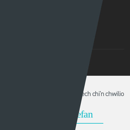
© 2026 Sgorio. All Rights Reserved Rondo Media
Methu dod o hyd i'r hyn oeddech chi'n chwilio
amdano?