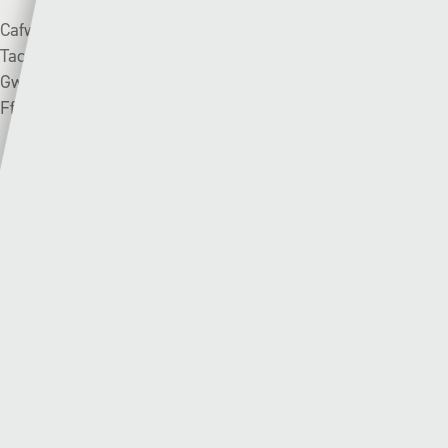
Cafwyd gêm i’w chofio rhwng y ddau dîm yma ym mis
Tachwedd gyda Jordan Davies yn sgorio hatric i’r
Gwylanod mewn buddugoliaeth o 5-4 i Fae Colwyn ar
Ffordd Llanelian.
Record cynghrair diweddar:
Bae Colwyn:
❌❌➖✅❌
Pen-y-bont:
✅➖➖❌➖
Y Barri (6ed) v Cei Connah (2il) | Dydd Sadwrn –
14:30