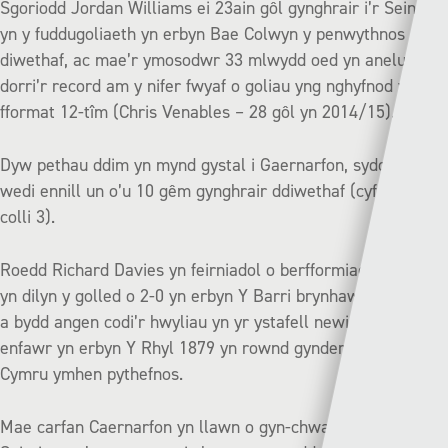
Sgoriodd Jordan Williams ei 23ain gôl gynghrair i’r Seintiau
yn y fuddugoliaeth yn erbyn Bae Colwyn y penwythnos
diwethaf, ac mae’r ymosodwr 33 mlwydd oed yn anelu i
dorri’r record am y nifer fwyaf o goliau yng nghyfnod y
fformat 12-tîm (Chris Venables – 28 gôl yn 2014/15).
Dyw pethau ddim yn mynd gystal i Gaernarfon, sydd ond
wedi ennill un o’u 10 gêm gynghrair ddiwethaf (cyfartal 6,
colli 3).
Roedd Richard Davies yn feirniadol o berfformiad ei garfan
yn dilyn y golled o 2-0 yn erbyn Y Barri brynhawn Sadwrn,
a bydd angen codi’r hwyliau yn yr ystafell newid cyn y gêm
enfawr yn erbyn Y Rhyl 1879 yn rownd gynderfynol Cwpan
Cymru ymhen pythefnos.
Mae carfan Caernarfon yn llawn o gyn-chwaraewyr y