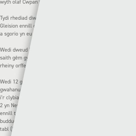
wyth olaf Cwpan Cymru JD.
Tydi rhediad diweddar Pen-y-bont fawr gwell, gan i’r
Gleision ennill dim ond un o’u naw gêm ddiwethaf gan fethu
a sgorio yn eu tair gêm ddiwethaf.
Wedi dweud hynny, dyw Pen-y-bont m’ond wedi colli un o’u
saith gêm gynghrair ddiwethaf, gan i bump o’r gemau
rheiny orffen yn gyfartal.
Wedi 12 gêm o’r tymor, doedd dim ond triphwynt yn
gwahanu Pen-y-bont a’r Seintiau Newydd ar frig y tabl cyn
i’r clybiau gyfarfod ym mis Hydref, ond yn dilyn y golled o 6-
2 yn Neuadd y Parc dyw tîm Rhys Griffiths m’ond wedi
ennill tair o’u 13 gêm gynghrair diwethaf, a’r
buddugoliaethau rheiny yn dod yn erbyn y tri clwb isa’n y
tabl (Llanelli, Y Bala, Y Fflint).