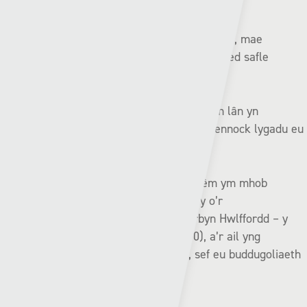
gosb.
Ar ôl colli dim ond un o’u wyth gêm ddiwethaf, mae
Hwlffordd wedi torri triphwynt yn glir yn y 7fed safle
(ennill 5, cyfartal 2).
Mae’r Adar Gleision wedi cadw pum llechen lân yn
eu chwe gêm ddiwethaf wrth i dîm Tony Pennock lygadu eu
lle yn y gemau ail gyfle.
Dyw Llanelli m’ond wedi ennill pedair gêm ym mhob
cystadleuaeth y tymor hwn, ac mae dwy o’r
buddugoliaethau rheiny wedi dod yn erbyn Hwlffordd – y
gyntaf yn y gynghrair ym mis Medi (1-0), a’r ail yng
Nghwpan Cymru ym mis Hydref (3-0), sef eu buddugoliaeth
ddiwethaf ym mhob cystadleuaeth.