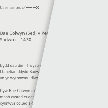
Caernarfon:
✅➖➖➖❌
Bae Colwyn (5ed) v Pen-y-bont (3ydd) | Dydd
Sadwrn – 14:30
Bydd dau dîm rhwystredig yn cyfarfod ar Ffordd
Llanelian ddydd Sadwrn gyda’r ddau glwb wedi tangyflawni
yn yr wythnosau diwethaf.
Dyw Bae Colwyn m’ond wedi ennill un o’u chwe gêm ym
mhob cystadleuaeth yn 2026 (colli 4, cyfartal 1), yn
cynnwys colled siomedig yn erbyn Caernarfon yn rownd