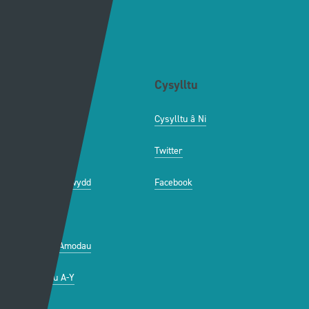
Cymorth
Y Wefan
Cysylltu
Y Wefan Hon
Cysylltu â Ni
Hygyrchedd
Twitter
Polisi Preifatrwydd
Facebook
Cwcis
Telerau ac Amodau
Gwefannau A-Y