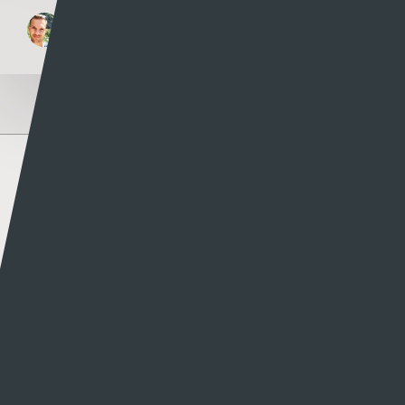
Rhys Llwyd
29 - 07 - 2026
Author
Rhys Llwyd
MORE POSTS BY RHYS LLWYD