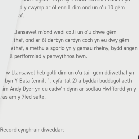
safleoedd y cwymp ar ôl ennill dim ond un o’u 10 gêm
ddiwethaf.
Dyw Llansawel m’ond wedi colli un o’u chwe gêm
ddiwethaf, ond ar ôl derbyn cerdyn coch yn eu dwy gêm
ddiwethaf, a methu a sgorio yn y gemau rheiny, bydd angen
gwell perfformiad y penwythnos hwn.
Dyw Llansawel heb golli dim un o’u tair gêm ddiwethaf yn
erbyn Y Bala (ennill 1, cyfartal 2) a byddai buddugoliaeth i
dîm Andy Dyer yn eu cadw’n dynn ar sodlau Hwlffordd yn y
ras am y 7fed safle.
Record cynghrair diweddar: