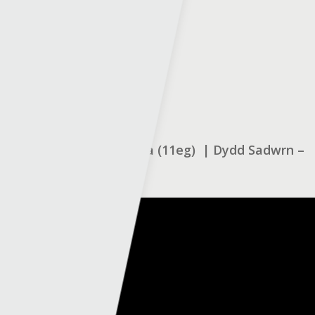
Record cynghrair diweddar:
Llanelli:
❌❌❌❌➖
Hwlffordd:
➖❌✅✅✅
Llansawel (9fed) v Y Bala (11eg) | Dydd Sadwrn –
12:30 (Arlein)