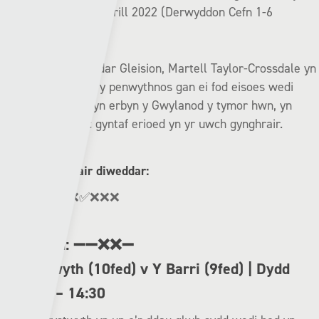
yn y gynghrair ers Ebrill 2022 (Derwyddon Cefn 1-6
Hwlffordd).
Bydd blaenwr yr Adar Gleision, Martell Taylor-Crossdale yn
llyfu ei weflau cyn y penwythnos gan ei fod eisoes wedi
sgorio pedair gôl yn erbyn y Gwylanod y tymor hwn, yn
cynnwys ei hatric gyntaf erioed yn yr uwch gynghrair.
Record cynghrair diweddar:
Bae Colwyn: ❌✅❌❌❌
Hwlffordd: ͏➖➖❌❌➖
Aberystwyth (10fed) v Y Barri (9fed) | Dydd
Sadwrn – 14:30