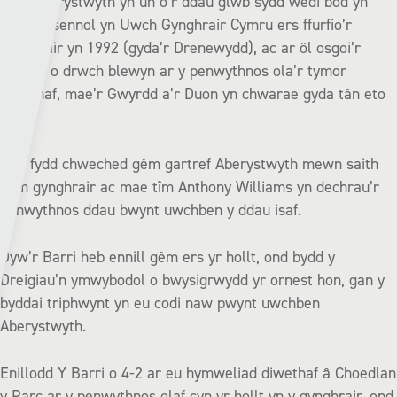
Mae Aberystwyth yn un o’r ddau glwb sydd wedi bod yn
holl-bresennol yn Uwch Gynghrair Cymru ers ffurfio’r
gynghrair yn 1992 (gyda’r Drenewydd), ac ar ôl osgoi’r
cwymp o drwch blewyn ar y penwythnos ola’r tymor
diwethaf, mae’r Gwyrdd a’r Duon yn chwarae gyda tân eto
eleni.
Hon fydd chweched gêm gartref Aberystwyth mewn saith
gêm gynghrair ac mae tîm Anthony Williams yn dechrau’r
penwythnos ddau bwynt uwchben y ddau isaf.
Dyw’r Barri heb ennill gêm ers yr hollt, ond bydd y
Dreigiau’n ymwybodol o bwysigrwydd yr ornest hon, gan y
byddai triphwynt yn eu codi naw pwynt uwchben
Aberystwyth.
Enillodd Y Barri o 4-2 ar eu hymweliad diwethaf â Choedlan
y Parc ar y penwythnos olaf cyn yr hollt yn y gynghrair, ond