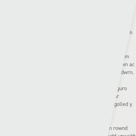
Mae’r Seintiau wedi bod yn sgorio’n ddi-drugaredd yn erbyn
Met Caerdydd yn ddiweddar gan rwydo 33 o goliau yn eu
chwe gêm ddiwethaf yn erbyn y myfyrwyr (5.5 gôl y gêm),
yn cynnwys buddugoliaeth o 8-0 yn Neuadd y Parc ym mis
Ionawr, sef colled drymaf erioed Met Caerdydd yn yr uwch
gynghrair.
Mae prif sgoriwr y Seintiau, Brad Young wedi sgorio pum
gôl yn erbyn Met Caerdydd mewn dwy gêm y tymor hwn ac
yn gobeithio ychwanegu at ei gyfanswm brynhawn Sadwrn.
Ond yn rhyfeddol Met Caerdydd yw’r tîm diwethaf i guro
cewri Croesoswallt yn y gynghrair, ac hynny o 3-2 ar
Gampws Cyncoed ym mis Chwefror 2023, sef unig golled y
Seintiau yn eu 63 gêm gynghrair ddiwethaf.
Bydd y clybiau’n cyfarfod eto cyn diwedd y mis yn rownd