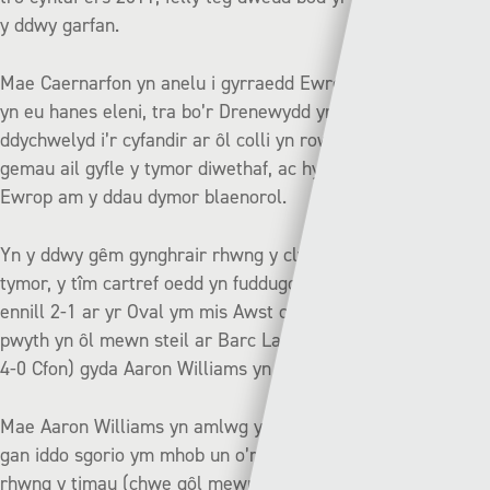
y ddwy garfan.
Mae Caernarfon yn anelu i gyrraedd Ewrop am y tro cyntaf
yn eu hanes eleni, tra bo’r Drenewydd yn awyddus i
ddychwelyd i’r cyfandir ar ôl colli yn rownd derfynol y
gemau ail gyfle y tymor diwethaf, ac hynny ar ôl cyrraedd
Ewrop am y ddau dymor blaenorol.
Yn y ddwy gêm gynghrair rhwng y clybiau yn rhan gynta’r
tymor, y tîm cartref oedd yn fuddugol gyda Caernarfon yn
ennill 2-1 ar yr Oval ym mis Awst cyn i’r Drenewydd dalu’r
pwyth yn ôl mewn steil ar Barc Latham ym mis Hydref (Dre
4-0 Cfon) gyda Aaron Williams yn taro hatric i’r Robiniaid.
Mae Aaron Williams yn amlwg yn mwynhau wynebu’r Cofis
gan iddo sgorio ym mhob un o’r bedair gêm ddiwethaf
rhwng y timau (chwe gôl mewn pedair gêm).