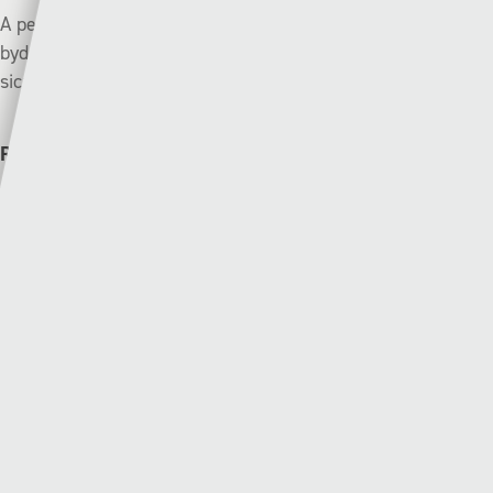
A pe bae Cei Connah yn gollwng pwyntiau nos Wener, yna
byddai buddugoliaeth i’r Seintiau ddydd Sadwrn yn ddigon i
sicrhau’r bencampwriaeth.
Record cynghrair diweddar:
Y Bala: ✅❌➖✅✅
Cei Connah: ✅✅➖✅❌
Y Seintiau Newydd (1af) v Met Caerdydd (4ydd)
| Dydd Sadwrn – 12:45 (Yn fyw arlein)