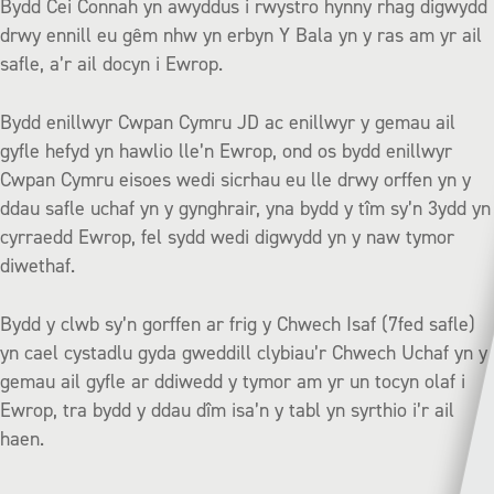
Bydd Cei Connah yn awyddus i rwystro hynny rhag digwydd
drwy ennill eu gêm nhw yn erbyn Y Bala yn y ras am yr ail
safle, a’r ail docyn i Ewrop.
Bydd enillwyr Cwpan Cymru JD ac enillwyr y gemau ail
gyfle hefyd yn hawlio lle’n Ewrop, ond os bydd enillwyr
Cwpan Cymru eisoes wedi sicrhau eu lle drwy orffen yn y
ddau safle uchaf yn y gynghrair, yna bydd y tîm sy’n 3ydd yn
cyrraedd Ewrop, fel sydd wedi digwydd yn y naw tymor
diwethaf.
Bydd y clwb sy’n gorffen ar frig y Chwech Isaf (7fed safle)
yn cael cystadlu gyda gweddill clybiau’r Chwech Uchaf yn y
gemau ail gyfle ar ddiwedd y tymor am yr un tocyn olaf i
Ewrop, tra bydd y ddau dîm isa’n y tabl yn syrthio i’r ail
haen.