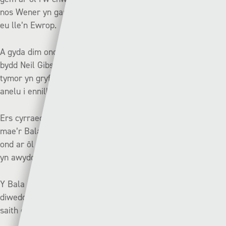
nos Wener yn gam anferthol i’r Nomadiaid tuag at sicrhau
eu lle’n Ewrop.
A gyda dim ond un colled yn eu 11 gêm ddiwethaf (vs YSN),
bydd Neil Gibson yn gobeithio y gall Cei Connah orffen y
tymor yn gryf er mwyn hedfan i Ewrop yn llawn hyder ac
anelu i ennill rownd Ewropeaidd am y tro cyntaf ers 2019.
Ers cyrraedd Ewrop am y tro cyntaf yn eu hanes yn 2013,
mae’r Bala wedi llwyddo i gyrraedd y nod ar wyth achlysur,
ond ar ôl methu’r gwch y tymor diwethaf bydd Colin Caton
yn awyddus i ddychwelyd i Ewrop eleni.
Y Bala sydd wedi cael y gorau o bethau yn y gemau
diweddar rhwng y clybiau yma gan golli dim ond un o’r
saith gornest flaenorol rhwng y timau (ennill 3, cyfartal 3).