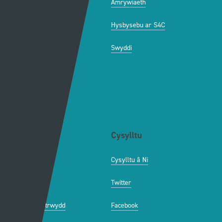
Newyddion Cynhyrchu
Amrywiaeth
Canllawiau
Hysbysebu ar S4C
Mynediad iâr Archif
Swyddi
Tendrau
Cymorth
Y Wefan
Cysylltu
Y Wefan Hon
Cysylltu â Ni
Hygyrchedd
Twitter
Polisi Preifatrwydd
Facebook