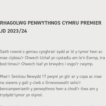
RHAGOLWG PENWYTHNOS CYMRU PREMIER
JD 2023/24
Saith rownd o gemau cynghrair sydd ar ôl y tymor hwn ac
mae clybiau’r Chwech Uchaf yn cystadlu am le’n Ewrop, tra
bod timau’r Chwech Isaf yn brwydro i osgoi’r cwymp.
Mae’r Seintiau Newydd 17 pwynt yn glir ar y copa ac mae
na siawns y gall y clwb o Groesoswallt selio’r
bencampwriaeth y penwythnos hwn a chodi’r tlws am y
trydydd tymor yn olynol.