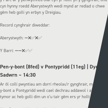
cyn hynny roedd Aberystwyth wedi mynd ar rediad o chwe
gêm heb golli yn erbyn y Dreigiau.
Record cynghrair diweddar:
Aberystwyth: ͏➖❌✅❌✅
Y Barri: ➖➖❌✅✅
Pen-y-bont (8fed) v Pontypridd (11eg) | Dydd
Sadwrn – 14:30
Ar ôl colli pwyntiau am dorri rheolau’r gynghrair, mae Pen-
y-bont a Pontypridd wedi cael dechrau addawol i ail ran y
tymor ac heb golli dim un o’u tair gêm ers yr hollt.