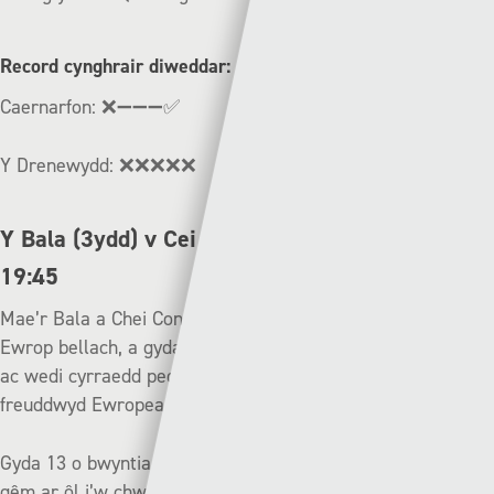
Record cynghrair diweddar:
Caernarfon: ❌➖➖➖✅
Y Drenewydd: ❌❌❌❌❌
Y Bala (3ydd) v Cei Connah (2il) | Nos Wener –
19:45
Mae’r Bala a Chei Connah yn hen bennau ar gystadlu’n
Ewrop bellach, a gyda’r ddau dîm yn eistedd yn y tri uchaf,
ac wedi cyrraedd pedwar olaf Cwpan Cymru, mae’r
freuddwyd Ewropeaidd o fewn gafael unwaith eto eleni.
Gyda 13 o bwyntiau yn gwahanu’r clybiau a dim ond saith
gêm ar ôl i’w chwarae, byddai buddugoliaeth i Gei Connah