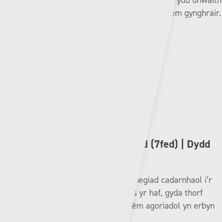
gynderfynol Cwpan Cymru JD, cyn wynebu ei gilydd unwaith
yn rhagor bythefnos yn ddiweddarach mewn gêm gynghrair.
Record cynghrair diweddar:
Y Seintiau Newydd: ✅✅✅✅✅
Met Caerdydd: ͏❌➖➖➖❌
CHWECH ISAF
Bae Colwyn (12fed) v Hwlffordd (7fed) | Dydd
Sadwrn – 12:30
Mae Bae Colwyn wedi bod yn ychwanegiad cadarnhaol i’r
gynghrair yn dilyn eu dyrchafiad dros yr haf, gyda thorf
fwya’r tymor o 1,411 yn gwylio eu gêm agoriadol yn erbyn
Caernarfon.