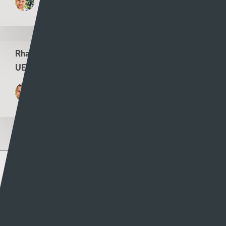
30 - 07 - 2026
Rhagolwg Ail Gymal Ail Rownd Ragbrofol Cyngres
UEFA – Y Seintiau Newydd v Flora Tallinn
Rhys Llwyd
29 - 07 - 2026