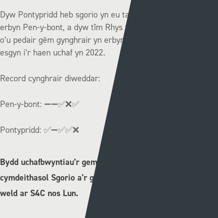
Dyw Pontypridd heb sgorio yn eu tair gêm ddiwethaf yn
erbyn Pen-y-bont, a dyw tîm Rhys Griffiths heb golli dim un
o’u pedair gêm gynghrair yn erbyn Pontypridd ers i’r clwb
esgyn i’r haen uchaf yn 2022.
Record cynghrair diweddar:
Pen-y-bont: ➖➖✅❌✅
Pontypridd: ✅➖✅✅❌
Bydd uchafbwyntiau’r gemau ar gael ar wefannau
cymdeithasol Sgorio a’r gorau o gyffro’r penwythnos i’w
weld ar S4C nos Lun.