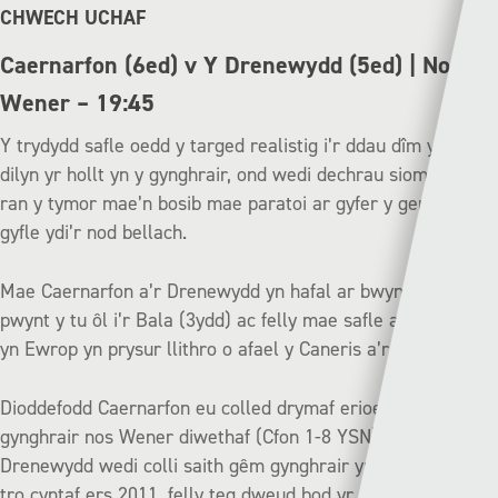
CHWECH UCHAF
Caernarfon (6ed) v Y Drenewydd (5ed) | Nos
Wener – 19:45
Y trydydd safle oedd y targed realistig i’r ddau dîm yma yn
dilyn yr hollt yn y gynghrair, ond wedi dechrau siomedig i ail
ran y tymor mae’n bosib mae paratoi ar gyfer y gemau ail
gyfle ydi’r nod bellach.
Mae Caernarfon a’r Drenewydd yn hafal ar bwyntiau, wyth
pwynt y tu ôl i’r Bala (3ydd) ac felly mae safle awtomatig
yn Ewrop yn prysur llithro o afael y Caneris a’r Robiniaid.
Dioddefodd Caernarfon eu colled drymaf erioed yn y
gynghrair nos Wener diwethaf (Cfon 1-8 YSN), ac mae’r
Drenewydd wedi colli saith gêm gynghrair yn olynol am y
tro cyntaf ers 2011, felly teg dweud bod yr hyder yn isel yn