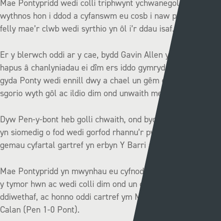
Mae Pontypridd wedi colli triphwynt ychwanegol yr
wythnos hon i ddod a cyfanswm eu cosb i naw pwynt ac
felly mae’r clwb wedi syrthio yn ôl i’r ddau isaf.
Er y blerwch oddi ar y cae, bydd Gavin Allen yn sicr yn
hapus â chanlyniadau ei dîm ers iddo gymryd yr awennau
gyda Ponty wedi ennill dwy a chael un gêm gyfartal, gan
sgorio wyth gôl ac ildio dim ond unwaith mewn tair gêm.
Dyw Pen-y-bont heb golli chwaith, ond bydd Rhys Griffiths
yn siomedig o fod wedi gorfod rhannu’r pwyntiau yn dilyn
gemau cyfartal gartref yn erbyn Y Barri ac Aberystwyth.
Mae Pontypridd yn mwynhau eu cyfnod gorau’n y gynghrair
y tymor hwn ac wedi colli dim ond un o’u chwe gêm
ddiwethaf, ac honno oddi cartref ym Mhen-y-bont ar nos
Calan (Pen 1-0 Pont).