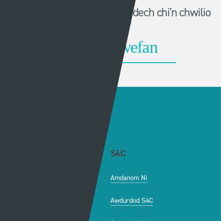
Methu dod o hyd i'r hyn oeddech chi'n chwilio
amdano?
Dolenni eraill
Gwybodaeth
S4C
Swyddfa'r Wasg
Amdanom Ni
Hafan Cynhyrchu
Awdurdod S4C