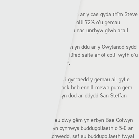
Ond dyw pethau heb fynd yn wych ar y cae gyda thîm Steve
Evans ar waelod y domen ar ôl colli 72% o’u gemau
cynghrair gan ildio mwy o goliau nac unrhyw glwb arall.
Mae’r sefyllfa’n dechrau edrych yn ddu ar y Gwylanod sydd
driphwynt o dan diogelwch y 10fed safle ar ôl colli wyth o’u
naw gêm gynghrair ddiwethaf.
Hwlffordd sy’n arwain y ras i gyrraedd y gemau ail gyfle
ond dyw hogiau Tony Pennock heb ennill mewn pum gêm
gyda’u triphwynt diwethaf yn dod ar ddydd San Steffan
gartref yn erbyn Y Barri.
Ond enillodd Hwlffordd eu dwy gêm yn erbyn Bae Colwyn
yn rhan gynta’r tymor, yn cynnwys buddugoliaeth o 5-0 ar
Ddôl y Bont ym mis Tachwedd, sef eu buddugoliaeth fwyaf