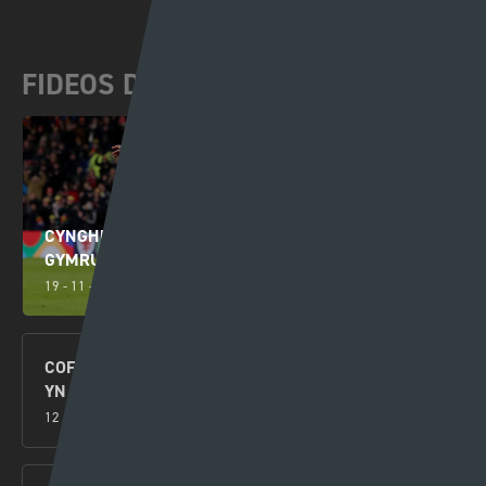
FIDEOS DIWEDDAR
CYNGHRAIR Y CENHEDLOEDD: DYRCHAFIAD I
GYMRU AR ÔL ENNILL EU GRŴP
19 - 11 - 2024
COFIS YN EWROP | CYFRES ARBENNIG TU ÔL Y LLEN
YN DILYN CLWB PÊL-DROED TREF CAERNARFON
12 - 11 - 2024