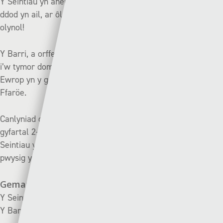
Y Seintiau yn anelu i ail gipio’r gynghrair ar ôl y siom o
ddod yn ail, ar ôl bod yn bencampwyr am 8 mlynedd yn
olynol!
Y Barri, a orffennodd yn 4ydd, yn chwilio am ddechrau da
i’w tymor domestig yn dilyn y siom o gael eu bwrw allan o
Ewrop yn y gêm ragbrofol gyntaf o 5-1 i NSÍ o Ynysoedd y
Ffaröe.
Canlyniad da i’r Barri y tro diwethaf iddynt gyfarfod – gêm
gyfartal 2-2 i ffwdd ar Neuadd y Parc ar y 6ed o Fawrth. Y
Seintiau yn ildio gôl yn y funud olaf a gollwng dau bwynt
pwysig yn y ras am y bencampwriaeth.
Gemau diwethaf
Y Seintiau Newydd 2-2 Y Barri (06/03/20)
Y Barri 1-4 Y Seintiau Newydd (13/12/19)