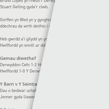
Bruno Lopes yn rheoli’r Derwyddon yn dilyn cyfnod byr
Stuart Gelling gyda’r clwb.
Gorffen yn 8fed yn y gynghrair y llynedd ac yn edrych am
ddechrau da wrth deithio i gwrdd â’r newydd-ddyfodiaid.
Heb gwrdd a’i gilydd yn yr Uwch Gynghrair ers 2010 –
Hwlffordd yn ennill ar ddau achlysur.
Gemau diwethaf
Derwyddon Cefn 1-2 Hwlffordd (05/04/10)
Hwlffordd 1-0 Y Derwyddon Cefn (27/03/10)
Y Barri v Y Seintiau Newydd
| Dydd Sadwrn – 2.30
Dau o bedwar uchaf y gynghrair llynedd yn cwrdd ar Barc
Jenner gyda llawer i’w brofi.