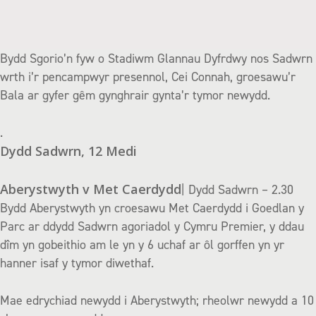
Bydd Sgorio’n fyw o Stadiwm Glannau Dyfrdwy nos Sadwrn
wrth i’r pencampwyr presennol, Cei Connah, groesawu’r
Bala ar gyfer gêm gynghrair gynta’r tymor newydd.
.
Dydd Sadwrn, 12 Medi
Aberystwyth v Met Caerdydd
| Dydd Sadwrn – 2.30
Bydd Aberystwyth yn croesawu Met Caerdydd i Goedlan y
Parc ar ddydd Sadwrn agoriadol y Cymru Premier, y ddau
dîm yn gobeithio am le yn y 6 uchaf ar ôl gorffen yn yr
hanner isaf y tymor diwethaf.
Mae edrychiad newydd i Aberystwyth; rheolwr newydd a 10