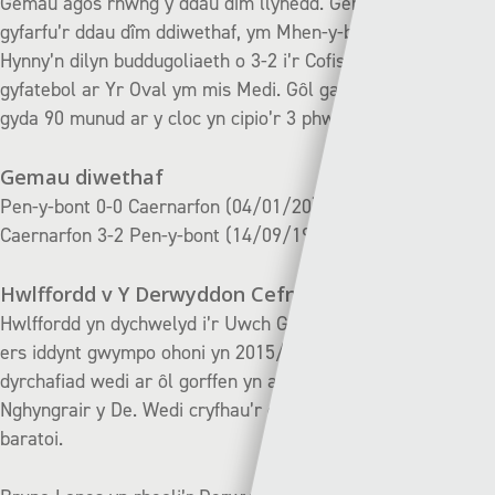
Gemau agos rhwng y ddau dîm llynedd. Gêm ddi-sgôr pan
gyfarfu’r ddau dîm ddiwethaf, ym Mhen-y-bont cyn y torriad.
Hynny’n dilyn buddugoliaeth o 3-2 i’r Cofis yn y gêm
gyfatebol ar Yr Oval ym mis Medi. Gôl gan Jamie Crowther
gyda 90 munud ar y cloc yn cipio’r 3 phwynt i Gaernarfon.
Gemau diwethaf
Pen-y-bont 0-0 Caernarfon (04/01/20)
Caernarfon 3-2 Pen-y-bont (14/09/19)
Hwlffordd v Y Derwyddon Cefn
| Dydd Sadwrn – 2.30
Hwlffordd yn dychwelyd i’r Uwch Gynghrair am y tro cyntaf
ers iddynt gwympo ohoni yn 2015/16. Wedi ennill
dyrchafiad wedi ar ôl gorffen yn ail i Brifysgol Abertawe yng
Nghyngrair y De. Wedi cryfhau’r garfan dros yr haf wrth
baratoi.