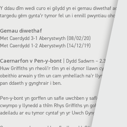
Y ddau dîm wedi curo ei gilydd yn ei gemau diwethaf ac yn
targedu gêm gynta’r tymor fel un i ennill pwyntiau ohoni.
Gemau diwethaf
Met Caerdydd 3-1 Aberystwyth (08/02/20)
Met Caerdydd 1-2 Aberystwyth (14/12/19)
Caernarfon v Pen-y-bont
| Dydd Sadwrn – 2.30
Huw Griffiths yn rheoli’r tîm yn ei dymor llawn cyntaf gan
obeithio arwain y tîm un cam ymhellach na’r llynedd – 5ed
pan ddaeth y gynghrair i ben.
Pen-y-bont yn gorffen un safle uwchben y safleoedd
cwympo y llynedd a thîm Rhys Griffiths yn gobeithio
adeiladu ar eu tymor cyntaf yn yr Uwch Gynghrair.