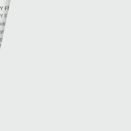
Y Fflint v Y Drenewydd
| Dydd Sadwrn – 2.30
Y Fflint yn dychwelyd i’r gynghrair uchaf am y tro cyntaf ers
iddynt gwympo ohoni ar ddiwedd tymor 1997/98 ar ôl bod
ynddi am 6 thymor cyn hynny. Wedi ennill dyrchafiad ar ôl
gorffen yn ail i Brestatyn yng Nghyngrair y Gogledd –
Prestatyn yn methu allan oherwydd sefyllfa trwyddedu.
Y Drenewydd wedi gorffen yn 6ed yn UGC llynedd ac yn
anelu i gystadlu gyda’r goreuon eto eleni.
Y ddau dîm wedi cyfarfod ei gilydd ddiwethaf yng nghwpan
Cymru ym mis Ionawr 2018 a’r sgôr yn gyfartal 2-2 ar
ddiwedd y gêm cyn i’r Drenewydd ennill wedi ciciau o’r
smotyn.
Gemau diwethaf