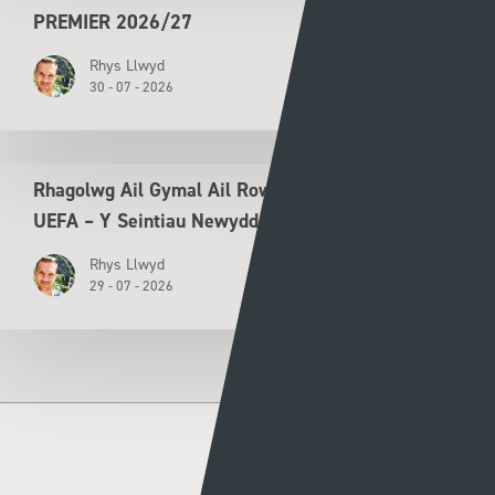
PREMIER 2026/27
Rhys Llwyd
30 - 07 - 2026
Rhagolwg Ail Gymal Ail Rownd Ragbrofol Cyngres
UEFA – Y Seintiau Newydd v Flora Tallinn
Rhys Llwyd
29 - 07 - 2026