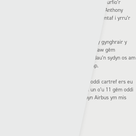
holl-bresennol yn Uwch Gynghrair Cymru ers ffurfio’r
gynghrair yn 1992 (gyda’r Drenewydd) a bydd Anthony
Williams yn awyddus i beidio bod y rheolwr cyntaf i yrru’r
tîm o Geredigion i’r ail haen.
Dyw Aberystwyth heb gadw llechen lân yn y gynghrair y
tymor yma, ac ar ôl ennill dim ond un o’u naw gêm
ddiwethaf mae angen gwella’r perfformiadau’n sydyn os am
droi’r gornel a dringo o safleoedd y cwymp.
Does gan Pontypridd ddim record wych oddi cartref ers eu
dyrchafiad yn yr haf, gan ennill dim ond un o’u 11 gêm oddi
cartref yn y gynghrair, ac honno yn erbyn Airbus ym mis
Hydref.