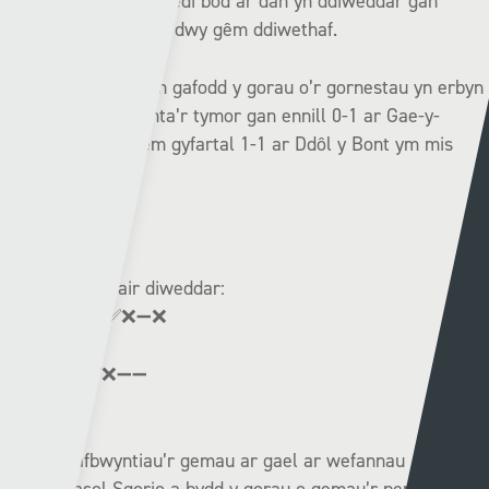
ac mae’r Sidanwyr wedi bod ar dân yn ddiweddar gan
sgorio naw gôl yn eu dwy gêm ddiwethaf.
Ond yr Adar Gleision gafodd y gorau o’r gornestau yn erbyn
Y Fflint yn rhan gynta’r tymor gan ennill 0-1 ar Gae-y-
Castell wedi eu gêm gyfartal 1-1 ar Ddôl y Bont ym mis
Medi.
Record cynghrair diweddar:
Hwlffordd:
❌✅❌➖❌
Y Fflint:
✅✅❌➖➖
Bydd uchafbwyntiau’r gemau ar gael ar wefannau