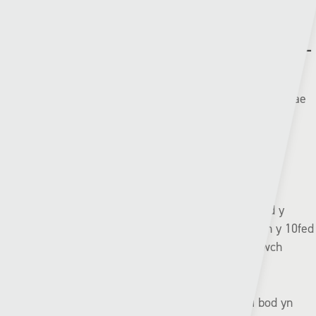
Aberystwyth (11eg) v Pontypridd (10fed) | Dydd Sadwrn –
12:45 (S4C arlein)
Gyda dim ond un pwynt yn gwahanu’r ddau glwb yma mae
hon am fod yn gêm dyngedfennol yn y frwydr i osgoi’r
cwymp eleni.
Pe bae Aberystwyth yn colli ddydd Sadwrn yna bydd y
Gwyrdd a’r Duon bedwar pwynt y tu ôl i ddiogelwch y 10fed
safle ac mewn perygl gwirioneddol o syrthio o’r uwch
gynghrair am y tro cyntaf yn eu hanes.
Mae Aberystwyth yn un o’r ddau glwb sydd wedi bod yn