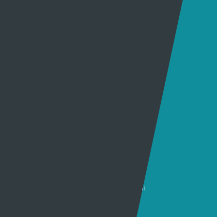
Hafan Cynhyrchu
Awdurdod S4C
Newyddion Cynhyrchu
Amrywiaeth
Canllawiau
Hysbysebu ar S4C
Mynediad iâr Archif
Swyddi
Tendrau
Cymorth
Y Wefan
Cysylltu
Y Wefan Hon
Cysylltu â Ni
Hygyrchedd
Twitter