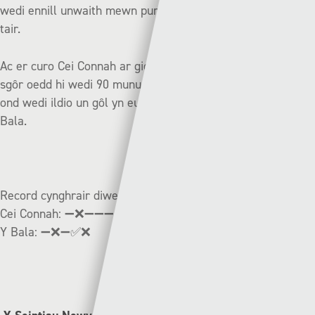
wedi ennill unwaith mewn pum gêm ac heb sgorio mewn
tair.
Ac er curo Cei Connah ar giciau o’r smotyn fis diwethaf, di-
sgôr oedd hi wedi 90 munud sy’n golygu bod y Nomadiaid
ond wedi ildio un gôl yn eu pum gêm flaenorol yn erbyn Y
Bala.
Record cynghrair diweddar:
Cei Connah:
➖❌➖➖➖
Y Bala:
➖❌➖✅❌