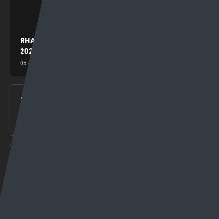
RHAGOLWG PENWYTHNOS CYMRU PREMIER
2026/27
05 - 08 - 2026
RHAGOLWG PENWYTHNOS AGORIADOL CYMRU
PREMIER 2026/27
30 - 07 - 2026
RHAGOLWG AIL GYMAL AIL ROWND RAGBROFOL
CYNGRES UEFA – Y SEINTIAU NEWYDD V FLORA
TALLINN
29 - 07 - 2026