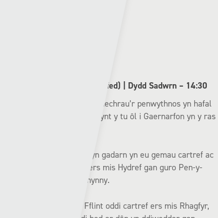
Record cynghrair diweddar:
Aberystwyth:
❌✅❌➖❌
Pontypridd:
✅❌❌✅➖
Hwlffordd (9fed) v Y Fflint (8fed) | Dydd Sadwrn – 14:30
Mae Hwlffordd a’r Fflint yn dechrau’r penwythnos yn hafal
ar bwyntiau, dim ond un pwynt y tu ôl i Gaernarfon yn y ras
am y 7fed safle.
Mae Hwlffordd wedi bod yn gadarn yn eu gemau cartref ac
heb golli ar Ddôl y Bont ers mis Hydref gan guro Pen-y-
bont a Chei Connah ers hynny.
Hon fydd gêm gyntaf Y Fflint oddi cartref ers mis Rhagfyr,