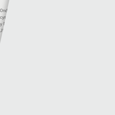
Ond dyw’r Robiniaid heb ennill mewn pedair gêm ym mhob
cystadleuaeth, yn cynnwys eu colled drom o 7-0 yn Neuadd
y Parc fis diwethaf ym mhedwaredd rownd Cwpan Cymru
JD.
Record cynghrair diweddar:
Y Seintiau Newydd:
❌✅✅✅✅
Y Drenewydd:
➖❌➖✅✅
CHWECH ISAF
Airbus UK (12fed) v Caernarfon (7fed) | Nos Wener –