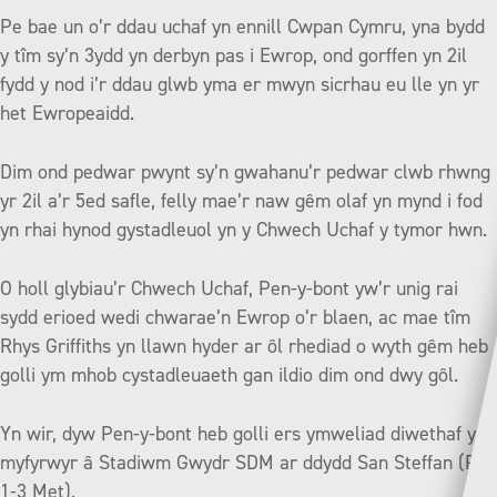
Pe bae un o’r ddau uchaf yn ennill Cwpan Cymru, yna bydd
y tîm sy’n 3ydd yn derbyn pas i Ewrop, ond gorffen yn 2il
fydd y nod i’r ddau glwb yma er mwyn sicrhau eu lle yn yr
het Ewropeaidd.
Dim ond pedwar pwynt sy’n gwahanu’r pedwar clwb rhwng
yr 2il a’r 5ed safle, felly mae’r naw gêm olaf yn mynd i fod
yn rhai hynod gystadleuol yn y Chwech Uchaf y tymor hwn.
O holl glybiau’r Chwech Uchaf, Pen-y-bont yw’r unig rai
sydd erioed wedi chwarae’n Ewrop o’r blaen, ac mae tîm
Rhys Griffiths yn llawn hyder ar ôl rhediad o wyth gêm heb
golli ym mhob cystadleuaeth gan ildio dim ond dwy gôl.
Yn wir, dyw Pen-y-bont heb golli ers ymweliad diwethaf y
myfyrwyr â Stadiwm Gwydr SDM ar ddydd San Steffan (Pen
1-3 Met).