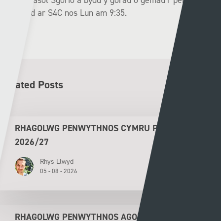
cymdeithasol Sgorio a bydd y gorau o gemau’r penwythnos
i’w gweld ar S4C nos Lun am 9:35.
Related Posts
RHAGOLWG PENWYTHNOS CYMRU PREMIER
2026/27
Rhys Llwyd
05 - 08 - 2026
RHAGOLWG PENWYTHNOS AGORIADOL CYMRU