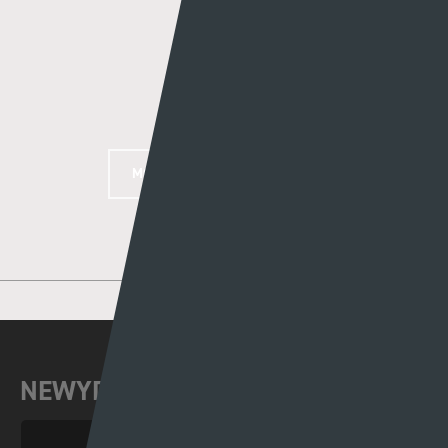
Author
Rhys Llwyd
MORE POSTS BY RHYS LLWYD
NEWYDDION DIWEDDAR