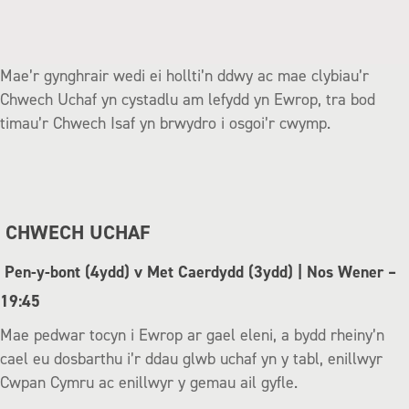
Mae’r gynghrair wedi ei hollti’n ddwy ac mae clybiau’r
Chwech Uchaf yn cystadlu am lefydd yn Ewrop, tra bod
timau’r Chwech Isaf yn brwydro i osgoi’r cwymp.
CHWECH UCHAF
Pen-y-bont (4ydd) v Met Caerdydd (3ydd) | Nos Wener –
19:45
Mae pedwar tocyn i Ewrop ar gael eleni, a bydd rheiny’n
cael eu dosbarthu i’r ddau glwb uchaf yn y tabl, enillwyr
Cwpan Cymru ac enillwyr y gemau ail gyfle.