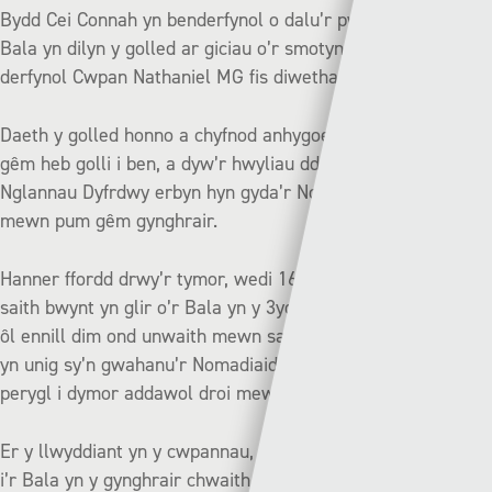
Bydd Cei Connah yn benderfynol o dalu’r pwyth yn ôl i’r
Bala yn dilyn y golled ar giciau o’r smotyn yn rownd
derfynol Cwpan Nathaniel MG fis diwethaf.
Daeth y golled honno a chyfnod anhygoel Cei Connah o 21
gêm heb golli i ben, a dyw’r hwyliau ddim cweit cystal yng
Nglannau Dyfrdwy erbyn hyn gyda’r Nomadiaid heb ennill
mewn pum gêm gynghrair.
Hanner ffordd drwy’r tymor, wedi 16 gêm, roedd Cei Connah
saith bwynt yn glir o’r Bala yn y 3ydd safle, ond bellach, ar
ôl ennill dim ond unwaith mewn saith gêm gynghrair, pwynt
yn unig sy’n gwahanu’r Nomadiaid â’r tîm sy’n 3ydd, ac mae
perygl i dymor addawol droi mewn i dymor siomedig.
Er y llwyddiant yn y cwpannau, dyw pethau heb fod cystal
i’r Bala yn y gynghrair chwaith gyda criw Colin Caton ond