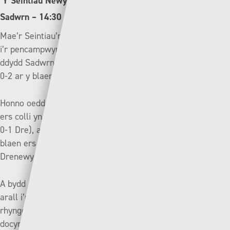
Y Seintiau Newydd (1af) v Y Drenewydd (6ed) | Dydd
Sadwrn – 14:30
Mae’r Seintiau’n parhau i fod 15 pwynt yn glir ar y copa er
i’r pencampwyr ddioddef eu colled gyntaf yn y gynghrair
ddydd Sadwrn diwethaf (Met 3-2 YSN), ac hynny ar ôl bod
0-2 ar y blaen wedi 12 munud yn erbyn Met Caerdydd.
Honno oedd colled gyntaf Y Seintiau Newydd yn y gynghrair
ers colli yn erbyn Y Drenewydd ym mis Mawrth 2022 (YSN
0-1 Dre), a’r tro cyntaf i’r clwb golli ar ôl bod ddwy gôl ar y
blaen ers Rhagfyr 2017, ac honno eto yn erbyn Y
Drenewydd (YSN 2-4 Dre).
A bydd Chris Hughes yn gobeithio am ganlyniad cadarnhaol
arall i’r Drenewydd er mwyn cau’r bwlch o 10 pwynt sydd
rhyngddyn nhw a’r 3ydd safle, os am geisio cystadlu am
docyn awtomatig i Ewrop.