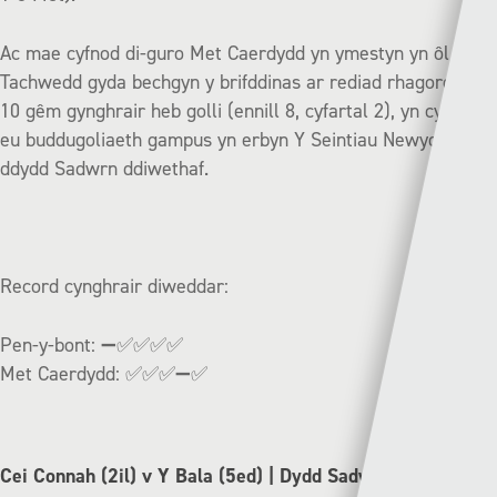
Ac mae cyfnod di-guro Met Caerdydd yn ymestyn yn ôl i fis
Tachwedd gyda bechgyn y brifddinas ar rediad rhagorol o
10 gêm gynghrair heb golli (ennill 8, cyfartal 2), yn cynnwys
eu buddugoliaeth gampus yn erbyn Y Seintiau Newydd
ddydd Sadwrn ddiwethaf.
Record cynghrair diweddar:
Pen-y-bont:
➖✅✅✅✅
Met Caerdydd:
✅✅✅➖✅
Cei Connah (2il) v Y Bala (5ed) | Dydd Sadwrn – 14:30