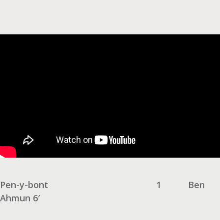
Pen-y-bont
1
Ben
Ahmun 6′