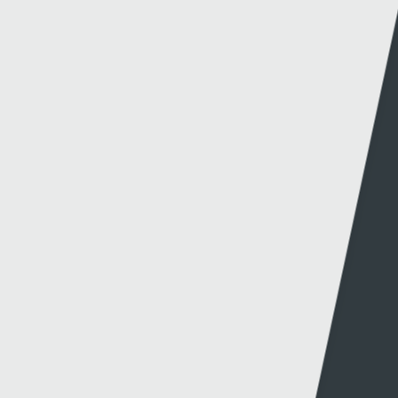
Methu dod o hyd i'r hyn oeddech chi'n chwilio
amdano?
Dolenni eraill
Gwybodaeth
S4C
Swyddfa'r Wasg
Amdanom Ni
Hafan Cynhyrchu
Awdurdod S4C