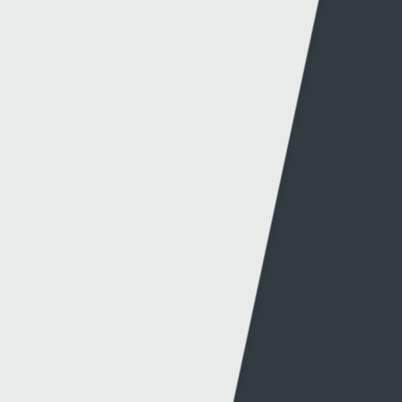
Newyddion Cynhyrchu
Amrywiaeth
Canllawiau
Hysbysebu ar S4C
Mynediad iâr Archif
Swyddi
Tendrau
Cymorth
Y Wefan
Cysylltu
Y Wefan Hon
Cysylltu â Ni
Hygyrchedd
Twitter
Polisi Preifatrwydd
Facebook