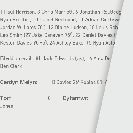
1 Paul Harrison, 3 Chris Marriott, 6 Jonathan Routledge, 8
Ryan Brobbel, 10 Daniel Redmond, 11 Adrian Cieslewicz (17
Jordan Williams 70′), 12 Blaine Hudson, 18 Louis Robles, 21
Leo Smith (27 Jake Canavan 78′), 22 Daniel Davies (4
Keston Davies 90’+5), 24 Ashley Baker (5 Ryan Astles 70′)
Eilyddion eraill: 81 Jack Edwards (gk), 16 Alex Denny, 19
Ben Clark
Cerdyn Melyn:
D.Davies 26′ Robles 81′ Astles 82′
Torf:
Dyfarnwr:
0
Aaron Wyn
Jones