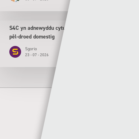
S4C yn adnewyddu cytundeb tair mlynedd ar gyfer
pêl-droed domestig
Sgorio
23 - 07 - 2026
Author