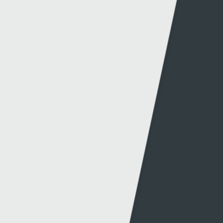
Newyddion Cynhyrchu
Amrywiaeth
Canllawiau
Hysbysebu ar S4C
Mynediad iâr Archif
Swyddi
Tendrau
Cymorth
Y Wefan
Cysylltu
Y Wefan Hon
Cysylltu â Ni
Hygyrchedd
Twitter
Polisi Preifatrwydd
Facebook