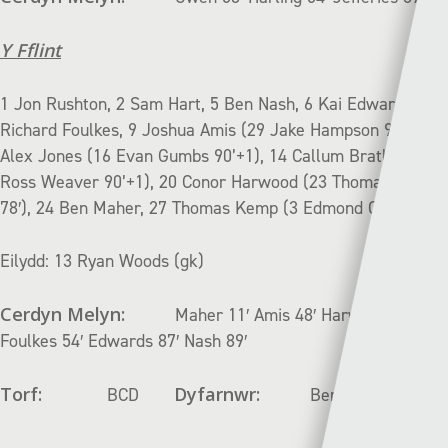
Y Fflint
1 Jon Rushton, 2 Sam Hart, 5 Ben Nash, 6 Kai Edwards, 8
Richard Foulkes, 9 Joshua Amis (29 Jake Hampson 90′), 11
Alex Jones (16 Evan Gumbs 90’+1), 14 Callum Bratley (15
Ross Weaver 90’+1), 20 Conor Harwood (23 Thomas Weir
78′), 24 Ben Maher, 27 Thomas Kemp (3 Edmond Clarke 62′)
Eilydd: 13 Ryan Woods (gk)
Cerdyn Melyn:
Maher 11′ Amis 48′ Harwood 53′
Foulkes 54′ Edwards 87′ Nash 89′
Torf:
Dyfarnwr:
BCD
Ben Williams