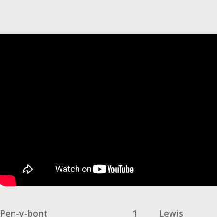
Pen-y-bont
1
Lewis