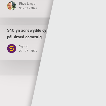
Rhys Llwyd
30 - 07 - 2026
S4C yn adnewyddu cytundeb tair mlynedd ar gyfer
pêl-droed domestig
Sgorio
23 - 07 - 2026