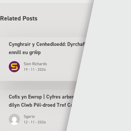
Related Posts
Cynghrair y Cenhedloedd: Dyrchafiad i Gymru ar ôl
ennill eu grŵp
Sion Richards
19 - 11 - 2024
Cofis yn Ewrop | Cyfres arbennig tu ôl y llen yn
dilyn Clwb Pêl-droed Tref Caernarfon
Sgorio
12 - 11 - 2024