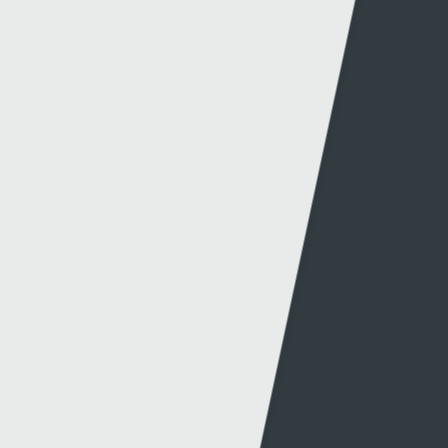
Canllawiau
Hysbysebu ar S4C
Mynediad iâr Archif
Swyddi
Tendrau
Cymorth
Y Wefan
Cysylltu
Y Wefan Hon
Cysylltu â Ni
Hygyrchedd
Twitter
Polisi Preifatrwydd
Facebook
Cwcis