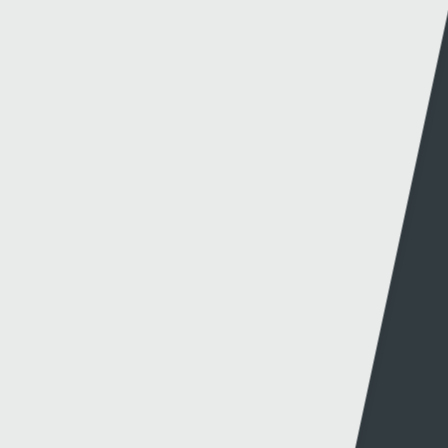
amdano?
Dolenni eraill
Gwybodaeth
S4C
Swyddfa'r Wasg
Amdanom Ni
Hafan Cynhyrchu
Awdurdod S4C
Newyddion Cynhyrchu
Amrywiaeth