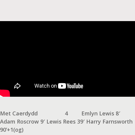
Met Caerdydd
4
Emlyn Lewis 8′
Adam Roscrow 9′ Lewis Rees 39′
Harry Farnsworth
90’+1(og)