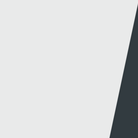
CYNGHRAIR Y CENHEDLOEDD: DYRCHAFIAD I
GYMRU AR ÔL ENNILL EU GRŴP
19 - 11 - 2024
COFIS YN EWROP | CYFRES ARBENNIG TU ÔL Y LLEN
YN DILYN CLWB PÊL-DROED TREF CAERNARFON
12 - 11 - 2024
HARRY WILSON YN RHWYDO WRTH I GYMRU
DRECHU MONTENEGRO
15 - 10 - 2024