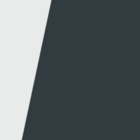
Gwybodaeth
S4C
Swyddfa'r Wasg
Amdanom Ni
Hafan Cynhyrchu
Awdurdod S4C
Newyddion Cynhyrchu
Amrywiaeth
Canllawiau
Hysbysebu ar S4C
Mynediad iâr Archif
Swyddi
Tendrau
Cymorth