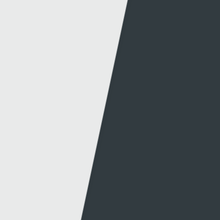
© 2026 Sgorio. All Rights Reserved Rondo Media
Methu dod o hyd i'r hyn oeddech chi'n chwilio
amdano?
Dolenni eraill