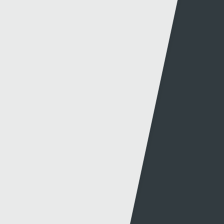
Newyddion Cynhyrchu
Amrywiaeth
Canllawiau
Hysbysebu ar S4C
Mynediad iâr Archif
Swyddi
Tendrau
Cymorth
Y Wefan
Cysylltu
Y Wefan Hon
Cysylltu â Ni
Hygyrchedd
Twitter
Polisi Preifatrwydd
Facebook