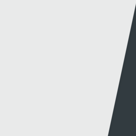
Methu dod o hyd i'r hyn oeddech chi'n chwilio
amdano?
Dolenni eraill
Gwybodaeth
S4C
Swyddfa'r Wasg
Amdanom Ni
Hafan Cynhyrchu
Awdurdod S4C