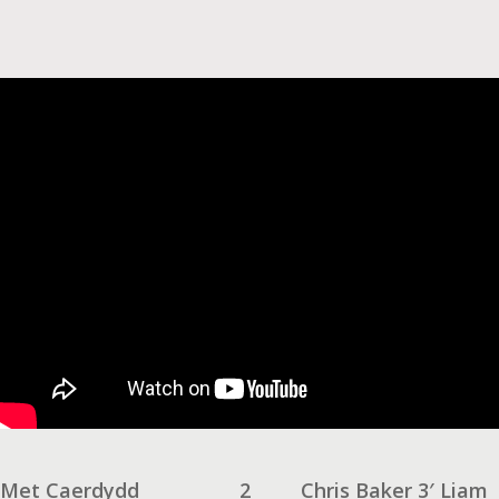
Met Caerdydd
2
Chris Baker 3′ Liam