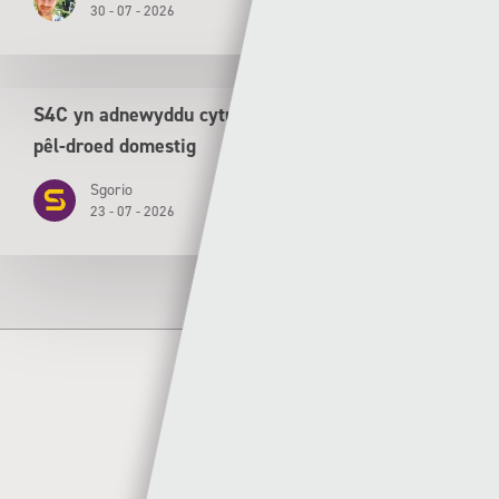
30 - 07 - 2026
S4C yn adnewyddu cytundeb tair mlynedd ar gyfer
pêl-droed domestig
Sgorio
23 - 07 - 2026