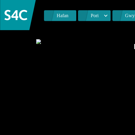
Hafan
Pori
Gwyl