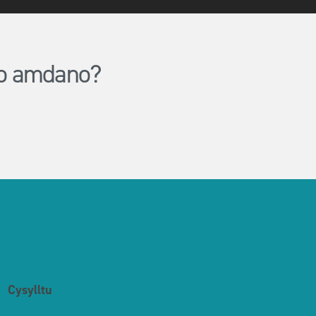
lio amdano?
Cysylltu