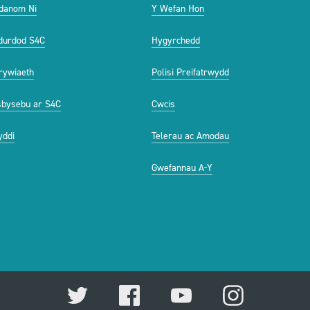
danom Ni
Y Wefan Hon
durdod S4C
Hygyrchedd
ywiaeth
Polisi Preifatrwydd
bysebu ar S4C
Cwcis
ddi
Telerau ac Amodau
Gwefannau A-Y