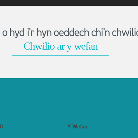
o hyd i'r hyn oeddech chi'n chwi
C
Y Wefan