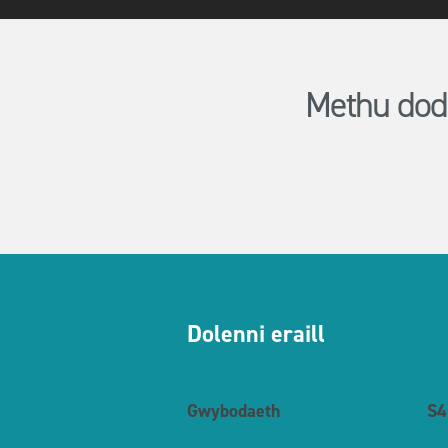
Methu dod 
Dolenni eraill
Gwybodaeth
S4