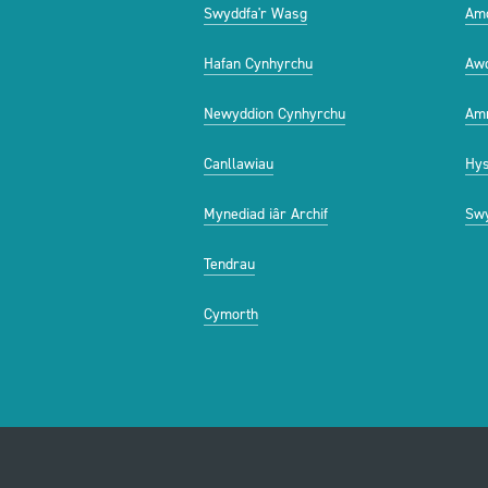
Swyddfa'r Wasg
Am
Hafan Cynhyrchu
Aw
Newyddion Cynhyrchu
Amr
Canllawiau
Hys
Mynediad iâr Archif
Swy
Tendrau
Cymorth