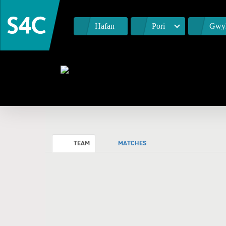
Hafan
Pori
Gwyl
TEAM
MATCHES