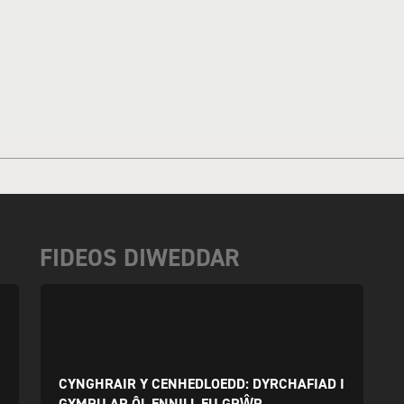
FIDEOS DIWEDDAR
CYNGHRAIR Y CENHEDLOEDD: DYRCHAFIAD I
GYMRU AR ÔL ENNILL EU GRŴP