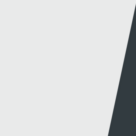
Dolenni eraill
Gwybodaeth
S4C
Swyddfa'r Wasg
Amdanom Ni
Hafan Cynhyrchu
Awdurdod S4C
Newyddion Cynhyrchu
Amrywiaeth
Canllawiau
Hysbysebu ar S4C
Mynediad iâr Archif
Swyddi
Tendrau
Cymorth