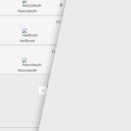
0 - 0
Aberystwyth
Y Bala
01-01-2025
1 - 0
Hwlffordd
Aberystwyth
11-01-2025 12:45
1 - 6
Aberystwyth
Llansawel
«
1
2
3
4
»
25
Display