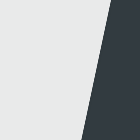
Y Wefan
Cysylltu
Y Wefan Hon
Cysylltu â Ni
Hygyrchedd
Twitter
Polisi Preifatrwydd
Facebook
Cwcis
Telerau ac Amodau
Gwefannau A-Y