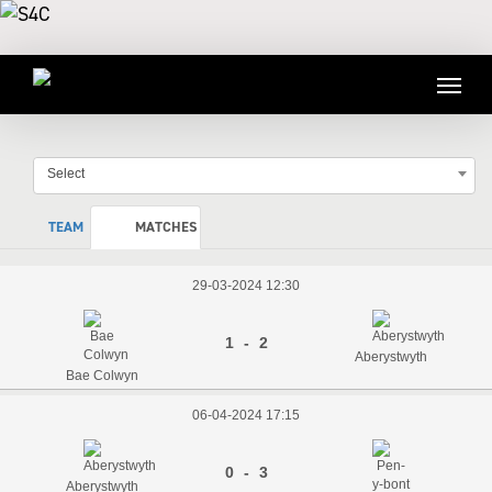
Select
TEAM
MATCHES
29-03-2024 12:30
1 - 2
Aberystwyth
Bae Colwyn
06-04-2024 17:15
0 - 3
Aberystwyth