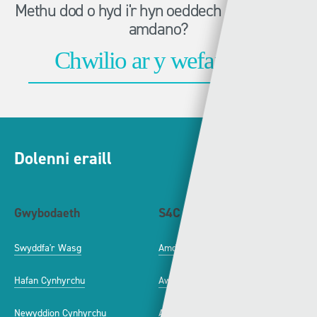
Methu dod o hyd i'r hyn oeddech chi'n chwilio
amdano?
Dolenni eraill
Gwybodaeth
S4C
Swyddfa'r Wasg
Amdanom Ni
Hafan Cynhyrchu
Awdurdod S4C
Newyddion Cynhyrchu
Amrywiaeth