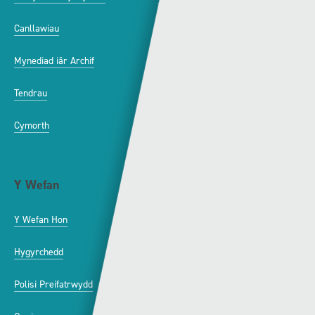
Canllawiau
Hysbysebu ar S4C
Mynediad iâr Archif
Swyddi
Tendrau
Cymorth
Y Wefan
Cysylltu
Y Wefan Hon
Cysylltu â Ni
Hygyrchedd
Twitter
Polisi Preifatrwydd
Facebook