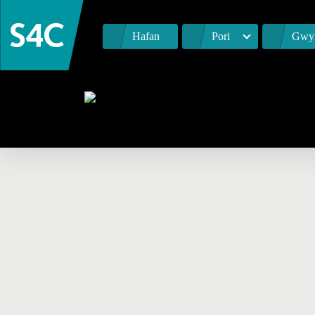
Hafan
Pori
Gwyl