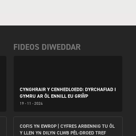
ARFON|CAERNARFON
HAVERFORDWEST
LA TOWN|Y BALA
COUNTY|HWLFFOR
FIDEOS DIWEDDAR
CYNGHRAIR Y CENHEDLOEDD: DYRCHAFIAD I
GYMRU AR ÔL ENNILL EU GRŴP
19 - 11 - 2024
COFIS YN EWROP | CYFRES ARBENNIG TU ÔL
Y LLEN YN DILYN CLWB PÊL-DROED TREF