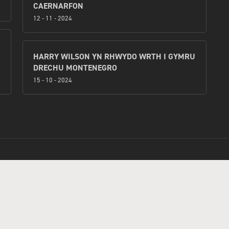
CAERNARFON
12 - 11 - 2024
HARRY WILSON YN RHWYDO WRTH I GYMRU
DRECHU MONTENEGRO
15 - 10 - 2024
o hyd i'r hyn oeddech chi'n chwi