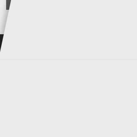
NEWYDDION DIWEDDAR
RHAGOLWG PENWYTHNOS CYMRU PREMIER
2026/27
05 - 08 - 2026
RHAGOLWG PENWYTHNOS AGORIADOL CYMRU