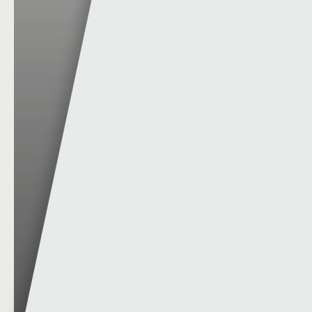
ABERSYTWYTH|ABERYSTWYTH VS
CAERNARFON|CAERNARFON