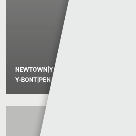
NEWTOWN|Y DRENEWYDD VS PEN-
Y-BONT|PEN-Y-BONT