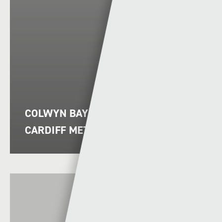
COLWYN BAY|BAE COLWYN VS
CARDIFF MET|MET CAERDYDD