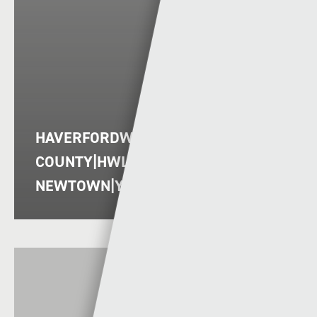
HAVERFORDWEST
COUNTY|HWLFFORDD VS
NEWTOWN|Y DRENEWYDD